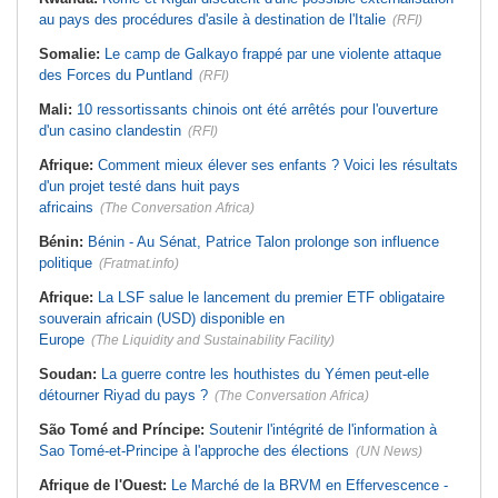
au pays des procédures d'asile à destination de l'Italie
(RFI)
Somalie:
Le camp de Galkayo frappé par une violente attaque
des Forces du Puntland
(RFI)
Mali:
10 ressortissants chinois ont été arrêtés pour l'ouverture
d'un casino clandestin
(RFI)
Afrique:
Comment mieux élever ses enfants ? Voici les résultats
d'un projet testé dans huit pays
africains
(The Conversation Africa)
Bénin:
Bénin - Au Sénat, Patrice Talon prolonge son influence
politique
(Fratmat.info)
Afrique:
La LSF salue le lancement du premier ETF obligataire
souverain africain (USD) disponible en
Europe
(The Liquidity and Sustainability Facility)
Soudan:
La guerre contre les houthistes du Yémen peut-elle
détourner Riyad du pays ?
(The Conversation Africa)
São Tomé and Príncipe:
Soutenir l'intégrité de l'information à
Sao Tomé-et-Principe à l'approche des élections
(UN News)
Afrique de l'Ouest:
Le Marché de la BRVM en Effervescence -