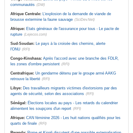
communautés
(DW)
Afrique Centrale:
L'explosion de la demande de viande de
brousse extermine la faune sauvage
(SciDev.Net)
Afrique:
Etats généraux de l'assurance pour tous - Le pacte de
rupture
(Lejecos.com)
Sud-Soudan:
Le pays à la croisée des chemins, alerte
l'ONU
(RFI)
Congo-Kinshasa:
Après l'accord avec une branche des FDLR,
les zones d'ombre persistent
(RFI)
Centrafrique:
Un gendarme détenu par le groupe armé AAKG
retrouve la liberté
(RFI)
Libye:
Des travailleurs migrants victimes d'extorsions par des
agents de sécurité, selon des associations
(RFI)
Sénégal:
Élections locales au pays - Les retards du calendrier
alimentent les soupçons d'un report
(RFI)
Afrique:
CAN féminine 2026 - Les huit nations qualifiés pour les
quarts de finale
(RFI)
Rwanda:
Rome et Kigali discutent d'une possible externalisation