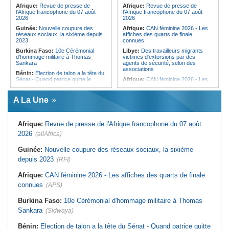
femmes pour accéder aux soins de
Afrique:
Revue de presse de
Afrique:
Revue de presse de
santé
l'Afrique francophone du 07 août
l'Afrique francophone du 07 août
2026
2026
Guinée:
Nouvelle coupure des
Afrique:
CAN féminine 2026 - Les
réseaux sociaux, la sixième depuis
affiches des quarts de finale
2023
connues
Burkina Faso:
10e Cérémonial
Libye:
Des travailleurs migrants
d'hommage militaire à Thomas
victimes d'extorsions par des
Sankara
agents de sécurité, selon des
associations
Bénin:
Election de talon a la tête du
Sénat - Quand patrice quitte le
Afrique:
CAN féminine 2026 - Les
pouvoir sans partir !
huit nations qualifiés pour les quarts
de finale
Cameroun:
Absence prolongée de
A La Une
Biya - Le fantôme d'Etoudi de
Afrique:
Promesse de la finale de la
nouveau invisible
Coupe du Monde 2030 au Maroc -
Infantino marquera-t-il le but de son
Nigeria:
Une interview télévisée du
maintien ?
Afrique:
Revue de presse de l'Afrique francophone du 07 août
cardinal d'Abuja provoque l'ire du
président Bola Tinubu
Afrique:
Partenariat Afrique-Monde
2026
(allAfrica)
arabe - Des mesures adoptées pour
Guinée:
Le président dissipe les
relancer la coopération
doutes concernant son état de
Guinée:
Nouvelle coupure des réseaux sociaux, la sixième
santé dans un message publié sur X
Tunisie:
Colisée d'El Jem - Concert
depuis 2023
(RFI)
de musique de films sous le signe
Afrique:
Etats généraux de
de Cinecittà et Hollywood
l'assurance pour tous - Le pacte de
Afrique:
CAN féminine 2026 - Les affiches des quarts de finale
rupture
Madagascar:
Afrobasket - U18 -
Les Ankoay veulent confirmer face
connues
(APS)
Sénégal:
Élections locales au pays
au Maroc
- Les retards du calendrier
alimentent les soupçons d'un report
Afrique du Nord:
Télécoms - Le
Burkina Faso:
10e Cérémonial d'hommage militaire à Thomas
Groupe Maroc Telecom annonce
Sankara
(Sidwaya)
une baisse de 40% de son résultat
net consolidé au premier semestre
2026
Bénin:
Election de talon a la tête du Sénat - Quand patrice quitte