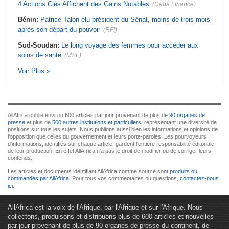
4 Actions Clés Affichent des Gains Notables
(Daba Finance)
Bénin:
Patrice Talon élu président du Sénat, moins de trois mois
après son départ du pouvoir
(RFI)
Sud-Soudan:
Le long voyage des femmes pour accéder aux
soins de santé
(MSF)
Voir Plus »
AllAfrica publie environ 600 articles par jour provenant de plus de
90 organes de
presse
et plus de
500 autres institutions et particuliers
, représentant une diversité de
positions sur tous les sujets. Nous publions aussi bien les informations et opinions de
l'opposition que celles du gouvernement et leurs porte-paroles. Les pourvoyeurs
d'informations, identifiés sur chaque article, gardent l'entière responsabilité éditoriale
de leur production. En effet AllAfrica n'a pas le droit de modifier ou de corriger leurs
contenus.
Les articles et documents identifiant AllAfrica comme source sont
produits ou
commandés par AllAfrica
. Pour tous vos commentaires ou questions,
contactez-nous
ici
.
AllAfrica est la voix de l'Afrique. par l'Afrique et sur l'Afrique. Nous
collectons, produisons et distribuons plus de 600 articles et nouvelles
par jour provenant de plus de 90 organes de presse du continent, de