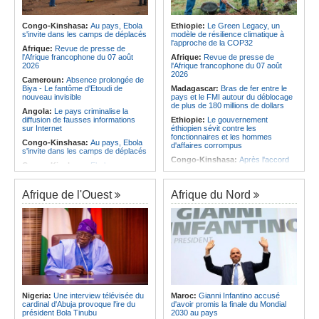
Infantino marquera-t-il le but de son
corrige le Kabuscorp en match de
maintien ?
préparation
Afrique:
Partenariat Afrique-Monde
Congo-Kinshasa:
Au pays, Ebola
Ethiopie:
Le Green Legacy, un
Angola:
Des experts prélèvent des
arabe - Des mesures adoptées pour
s'invite dans les camps de déplacés
modèle de résilience climatique à
échantillons pour identifier les
relancer la coopération
l'approche de la COP32
victimes de l'accident de Cuanza-
Afrique:
Revue de presse de
Afrique:
Enjeux sur l'eau potable en
Sul
l'Afrique francophone du 07 août
Afrique:
Revue de presse de
Afrique - Le Prof Jacques Djoli
2026
l'Afrique francophone du 07 août
préconise un changement de vision
2026
Cameroun:
Absence prolongée de
Biya - Le fantôme d'Etoudi de
Madagascar:
Bras de fer entre le
nouveau invisible
pays et le FMI autour du déblocage
de plus de 180 millions de dollars
Angola:
Le pays criminalise la
diffusion de fausses informations
Ethiopie:
Le gouvernement
sur Internet
éthiopien sévit contre les
fonctionnaires et les hommes
Congo-Kinshasa:
Au pays, Ebola
d'affaires corrompus
s'invite dans les camps de déplacés
Congo-Kinshasa:
Après l'accord
Congo-Kinshasa:
Ebola au pays -
avec une branche des FDLR, les
Africa CDC mise sur les
zones d'ombre persistent
communautés
Sud-Soudan:
Le pays à la croisée
Afrique de l'Ouest
Afrique du Nord
Afrique Centrale:
L'explosion de la
des chemins, alerte l'ONU
demande de viande de brousse
extermine la faune sauvage
Rwanda:
Rome et Kigali discutent
d'une possible externalisation au
Congo-Kinshasa:
Après l'accord
pays des procédures d'asile à
avec une branche des FDLR, les
destination de l'Italie
zones d'ombre persistent
Somalie:
Le camp de Galkayo
Centrafrique:
Un gendarme détenu
frappé par une violente attaque des
par le groupe armé AAKG retrouve
Forces du Puntland
la liberté
Soudan:
La guerre contre les
Rwanda:
Rome et Kigali discutent
houthistes du Yémen peut-elle
Nigeria:
Une interview télévisée du
Maroc:
Gianni Infantino accusé
d'une possible externalisation au
détourner Riyad du pays ?
cardinal d'Abuja provoque l'ire du
d'avoir promis la finale du Mondial
pays des procédures d'asile à
président Bola Tinubu
2030 au pays
destination de l'Italie
Sud-Soudan:
Le long voyage des