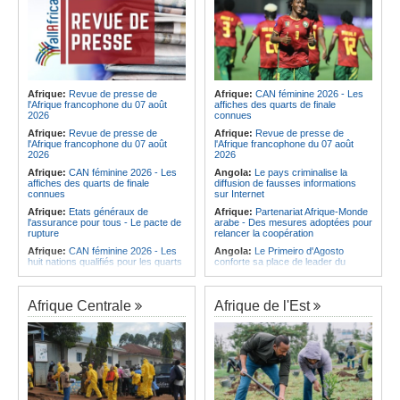
Afrique:
Revue de presse de
Afrique:
CAN féminine 2026 - Les
l'Afrique francophone du 07 août
affiches des quarts de finale
2026
connues
Afrique:
Revue de presse de
Afrique:
Revue de presse de
l'Afrique francophone du 07 août
l'Afrique francophone du 07 août
2026
2026
Afrique:
CAN féminine 2026 - Les
Angola:
Le pays criminalise la
affiches des quarts de finale
diffusion de fausses informations
connues
sur Internet
Afrique:
Etats généraux de
Afrique:
Partenariat Afrique-Monde
l'assurance pour tous - Le pacte de
arabe - Des mesures adoptées pour
rupture
relancer la coopération
Afrique:
CAN féminine 2026 - Les
Angola:
Le Primeiro d'Agosto
huit nations qualifiés pour les quarts
conforte sa place de leader du
de finale
Championnat national féminin
Afrique:
Comment mieux élever
Angola:
Le ministre des
ses enfants ? Voici les résultats d'un
Ressources minérales reconnaît
Afrique Centrale
Afrique de l'Est
projet testé dans huit pays africains
une pénurie de carburants au pays
Afrique:
La LSF salue le lancement
Angola:
Boxe - Elder Liduema se
du premier ETF obligataire
qualifie pour les quarts de finale
souverain africain (USD) disponible
Angola:
Handball - Le pays s'incline
en Europe
face à la Guinée dans les matches
Afrique:
Promesse de la finale de la
de classement
Coupe du Monde 2030 au Maroc -
Angola:
Football - L'Interclube