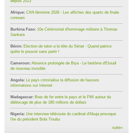
depuis 2023
Afrique:
CAN féminine 2026 - Les affiches des quarts de finale
connues
Burkina Faso:
10e Cérémonial d'hommage militaire à Thomas
Sankara
Bénin:
Election de talon a la tête du Sénat - Quand patrice
quitte le pouvoir sans partir !
Cameroun:
Absence prolongée de Biya - Le fantôme d'Etoudi
de nouveau invisible
Angola:
Le pays criminalise la diffusion de fausses
informations sur Internet
Madagascar:
Bras de fer entre le pays et le FMI autour du
déblocage de plus de 180 millions de dollars
Nigeria:
Une interview télévisée du cardinal d'Abuja provoque
l'ire du président Bola Tinubu
suite
»