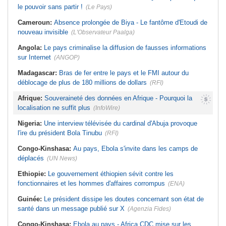
le pouvoir sans partir !
(Le Pays)
Cameroun:
Absence prolongée de Biya - Le fantôme d'Etoudi de
nouveau invisible
(L'Observateur Paalga)
Angola:
Le pays criminalise la diffusion de fausses informations
sur Internet
(ANGOP)
Madagascar:
Bras de fer entre le pays et le FMI autour du
déblocage de plus de 180 millions de dollars
(RFI)
Afrique:
Souveraineté des données en Afrique - Pourquoi la
localisation ne suffit plus
(InfoWire)
Nigeria:
Une interview télévisée du cardinal d'Abuja provoque
l'ire du président Bola Tinubu
(RFI)
Congo-Kinshasa:
Au pays, Ebola s'invite dans les camps de
déplacés
(UN News)
Ethiopie:
Le gouvernement éthiopien sévit contre les
fonctionnaires et les hommes d'affaires corrompus
(ENA)
Guinée:
Le président dissipe les doutes concernant son état de
santé dans un message publié sur X
(Agenzia Fides)
Congo-Kinshasa:
Ebola au pays - Africa CDC mise sur les