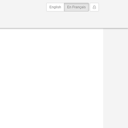
(current)
Mon Compte
English
En Français