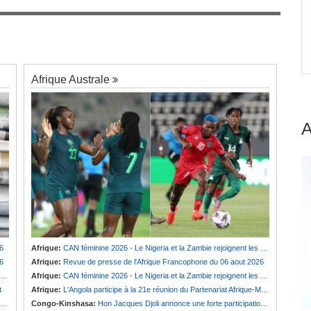
Guinée:
Polémique autour des vacances du
7
président Doumbouya en Grèce - Opposition et
citoyens divisés
Afrique Australe
6
Afrique:
CAN féminine 2026 - Le Nigeria et la Zambie rejoignent les quarts de finale
6
Afrique:
Revue de presse de l'Afrique Francophone du 06 aout 2026
Afrique:
CAN féminine 2026 - Le Nigeria et la Zambie rejoignent les quarts de finale
t
Afrique:
L'Angola participe à la 21e réunion du Partenariat Afrique-Monde arabe au Caire
Congo-Kinshasa:
Hon Jacques Djoli annonce une forte participation du pays à la Conférence des présidents de parlements à Midrand