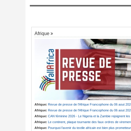
la société civile
Cameroun:
Badjeck contre effoudou - La
7
itutionnelle
réplique cinglante du colonel
Afrique
Afrique:
Revue de presse de l'Afrique Francophone du 06 aout 202
Afrique:
Revue de presse de l'Afrique Francophone du 06 aout 202
Afrique:
CAN féminine 2026 - Le Nigeria et la Zambie rejoignent les quarts de finale
Afrique:
Le continent, plaque tournante des faux ordres de viremen
Afrique:
Pourquoi l'avenir du textile africain est bien plus prometteur que ne le laissent penser les chiffres