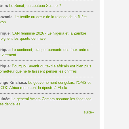
énin:
Le Sénat, un couteau Suisse ?
anzanie:
Le textile au cœur de la relance de la filière
oton
rique:
CAN féminine 2026 - Le Nigeria et la Zambie
joignent les quarts de finale
rique:
Le continent, plaque tournante des faux ordres
 virement
rique:
Pourquoi l'avenir du textile africain est bien plus
ometteur que ne le laissent penser les chiffres
ongo-Kinshasa:
Le gouvernement congolais, l'OMS et
 CDC Africa renforcent la riposte à Ebola
uinée:
Le général Amara Camara assume les fonctions
ésidentielles
suite
»