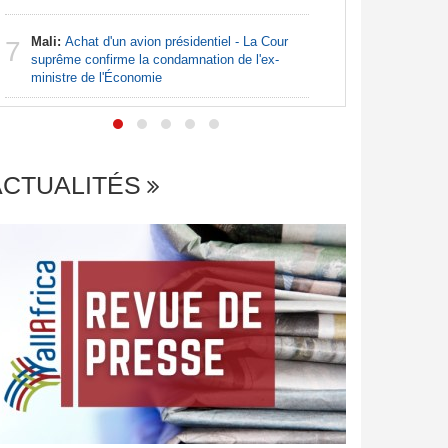
7
tensions 
déclarati
Mali:
Achat d'un avion présidentiel - La Cour
7
suprême confirme la condamnation de l'ex-
ministre de l'Économie
ACTUALITÉS