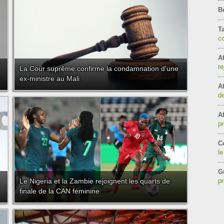
B
T
c
Af
re
La Cour suprême confirme la condamnation d'une
ex-ministre au Mali
Af
de
Af
pr
C
le
G
Le Nigeria et la Zambie rejoignent les quarts de
pr
finale de la CAN féminine