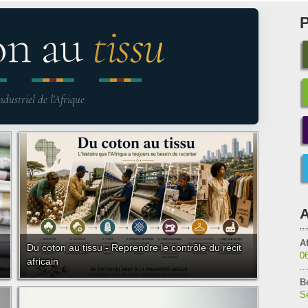
on au
tissu
ndustriel de l'Afrique
A
Af
Du coton au tissu - Reprendre le contrôle du récit
0
africain
B
Sé