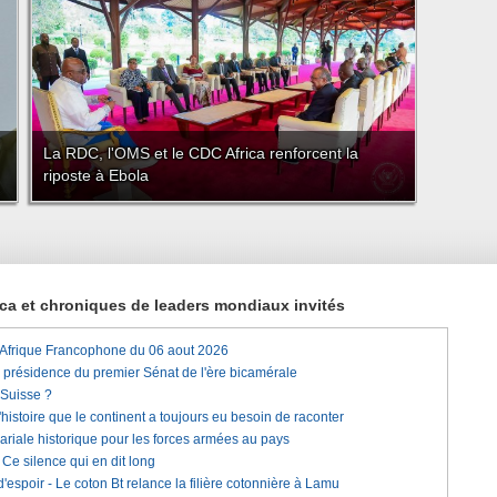
La RDC, l'OMS et le CDC Africa renforcent la
riposte à Ebola
rica et chroniques de leaders mondiaux invités
'Afrique Francophone du 06 aout 2026
a présidence du premier Sénat de l'ère bicamérale
 Suisse ?
histoire que le continent a toujours eu besoin de raconter
lariale historique pour les forces armées au pays
e silence qui en dit long
'espoir - Le coton Bt relance la filière cotonnière à Lamu