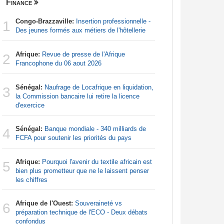
Finance
Nigeria
Congo-Brazzaville:
Insertion professionnelle -
Afrique:
1
1
Des jeunes formés aux métiers de l'hôtellerie
Francoph
Afrique:
Revue de presse de l'Afrique
Afrique:
2
2
Francophone du 06 aout 2026
Zambie rej
Sénégal:
Naufrage de Locafrique en liquidation,
Afrique:
3
3
la Commission bancaire lui retire la licence
francopho
d'exercice
Nigeria:
4
Sénégal:
Banque mondiale - 340 milliards de
pour les 
4
FCFA pour soutenir les priorités du pays
Nigeria:
5
Afrique:
Pourquoi l'avenir du textile africain est
augmentat
5
bien plus prometteur que ne le laissent penser
les chiffres
Nigeria:
6
pour endi
Afrique de l'Ouest:
Souveraineté vs
6
préparation technique de l'ECO - Deux débats
Nigeria:
confondus