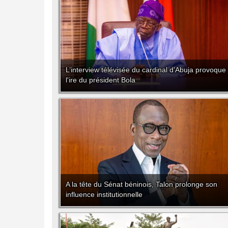
L’interview télévisée du cardinal d'Abuja provoque
l'ire du président Bola
A la tête du Sénat béninois, Talon prolonge son
influence institutionnelle