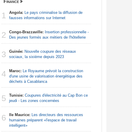
Finance
Nigeria
Angola:
Le pays criminalise la diffusion de
Afrique:
1
1
fausses informations sur Internet
francopho
Congo-Brazzaville:
Insertion professionnelle -
Nigeria:
2
2
Des jeunes formés aux métiers de l'hôtellerie
d'Abuja p
Guinée:
Nouvelle coupure des réseaux
Afrique:
3
3
sociaux, la sixième depuis 2023
Francoph
Maroc:
Le Royaume prévoit la construction
Nigeria:
4
4
d'une usine de valorisation énergétique des
naît de la
déchets à Casablanca
à travers 
Tunisie:
Coupures d'électricité au Cap Bon ce
Afrique:
5
5
jeudi - Les zones concernées
Zambie rej
Ile Maurice:
Les directeurs des ressources
Afrique:
6
6
humaines préparent «l'espace de travail
visent un 
intelligent»
Marocain