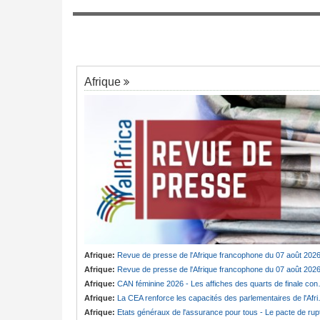
Cameroun:
Cabale ou vérité ? Badjeck 
7
ngée de Biya - Le
des poursuites en France et au pays
au invisible
Afrique
Afrique:
Revue de presse de l'Afrique francophone du 07 août 202
Afrique:
Revue de presse de l'Afrique francophone du 07 août 202
Afrique:
CAN féminine 2026 - Les affiches des quarts de finale connues
Afrique:
La CEA renforce les capacités des parlementaires de l'Afrique de l'Est
Afrique:
Etats généraux de l'assurance pour tous - Le pacte de ruptur