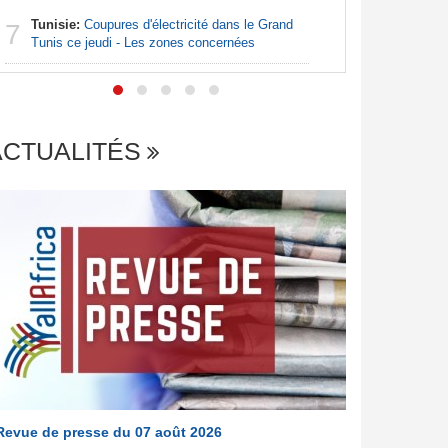
Tunisie:
Coupures d'électricité dans le Grand
Afrique:
7
7
Tunis ce jeudi - Les zones concernées
file en q
ACTUALITÉS
Revue de presse du 07 août 2026