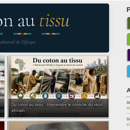
on au
tissu
ndustriel de l'Afrique
A
Af
Du coton au tissu - Reprendre le contrôle du récit
a
africain
G
s