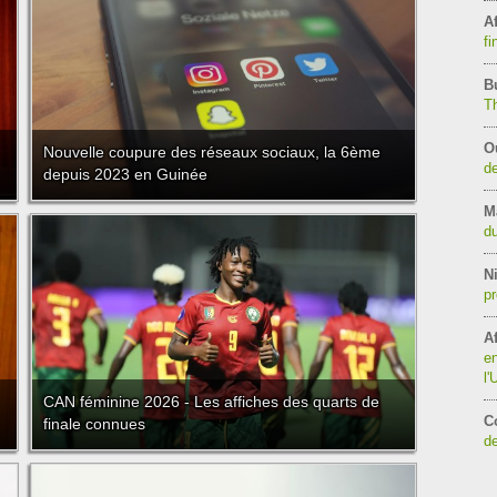
Af
fi
B
T
O
Nouvelle coupure des réseaux sociaux, la 6ème
de
depuis 2023 en Guinée
M
du
Ni
pr
Af
en
l
CAN féminine 2026 - Les affiches des quarts de
C
finale connues
de