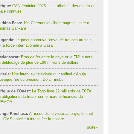
rique:
CAN féminine 2026 - Les affiches des quarts de
nale connues
urkina Faso:
10e Cérémonial d'hommage militaire à
homas Sankara
uganda:
Le pays approuve l'envoi de troupes au sein
 la force internationale à Gaza
adagascar:
Bras de fer entre le pays et le FMI autour
 déblocage de plus de 180 millions de dollars
geria:
Une interview télévisée du cardinal d'Abuja
ovoque l'ire du président Bola Tinubu
rique de l'Ouest:
Le Togo lève 22 milliards de FCFA
 obligations du trésor sur le marché financier de
'UEMOA
ongo-Kinshasa:
A l'issue d'une visite au pays, le chef
 l'OMS appelle à intensifier la riposte
suite
»