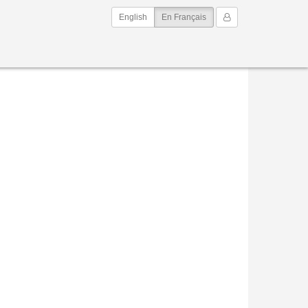
(current)
Mon Compte
English
En Français