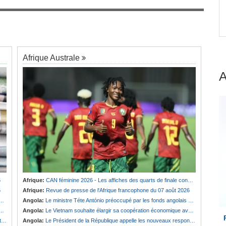
engage
Afrique:
Revue de presse de l'Afrique
7
francophone du 07 août 2026
Afrique Australe
6
Afrique:
CAN féminine 2026 - Les affiches des quarts de finale connues
6
Afrique:
Revue de presse de l'Afrique francophone du 07 août 2026
Angola:
Le ministre Téte António préoccupé par les fonds angolais bloqués en Suisse
Angola:
Le Vietnam souhaite élargir sa coopération économique avec le pays
e
Angola:
Le Président de la République appelle les nouveaux responsables à renforcer l'action de l'Exécutif