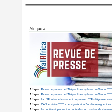
mis avec la FEC
Sénégal:
Couplage des élections locales
rs congolais
7
législatives - Le mur du droit
Afrique
Afrique:
Revue de presse de l'Afrique Francophone du 06 aout 202
Afrique:
Revue de presse de l'Afrique Francophone du 06 aout 202
Afrique:
La LSF salue le lancement du premier ETF obligataire souverain africain (USD) disponible en Europ
Afrique:
CAN féminine 2026 - Le Nigeria et la Zambie rejoignent les quarts de finale
Afrique:
Le continent, plaque tournante des faux ordres de viremen