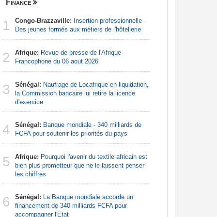
Finance
Nigeria
Congo-Brazzaville:
Insertion professionnelle -
Afrique:
1
1
Des jeunes formés aux métiers de l'hôtellerie
Francoph
Afrique:
Revue de presse de l'Afrique
Afrique:
2
2
Francophone du 06 aout 2026
Zambie rej
Sénégal:
Naufrage de Locafrique en liquidation,
Afrique:
3
3
la Commission bancaire lui retire la licence
francopho
d'exercice
Nigeria:
4
Sénégal:
Banque mondiale - 340 milliards de
augmentat
4
FCFA pour soutenir les priorités du pays
Nigeria:
5
Afrique:
Pourquoi l'avenir du textile africain est
tensions 
5
bien plus prometteur que ne le laissent penser
déclarati
les chiffres
Nigeria:
6
Sénégal:
La Banque mondiale accorde un
pour les 
6
financement de 340 milliards FCFA pour
accompagner l'Etat