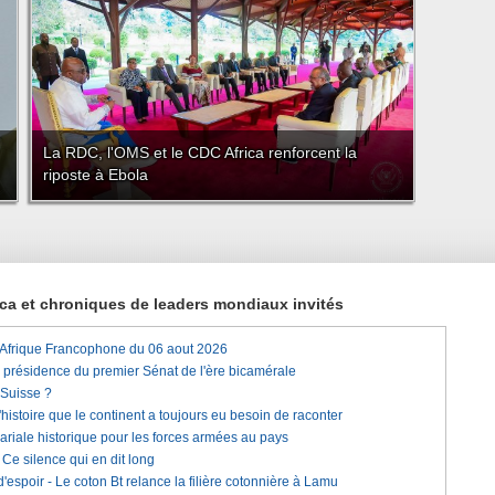
La RDC, l'OMS et le CDC Africa renforcent la
riposte à Ebola
rica et chroniques de leaders mondiaux invités
'Afrique Francophone du 06 aout 2026
a présidence du premier Sénat de l'ère bicamérale
 Suisse ?
histoire que le continent a toujours eu besoin de raconter
lariale historique pour les forces armées au pays
e silence qui en dit long
'espoir - Le coton Bt relance la filière cotonnière à Lamu