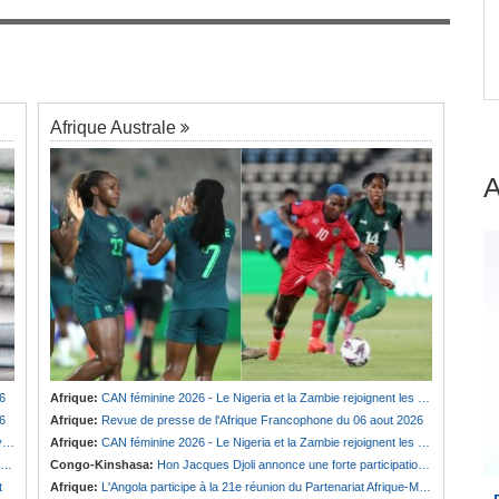
Guinée:
Polémique autour des vacances du
7
président Doumbouya en Grèce - Opposition et
 et
citoyens divisés
Afrique Australe
6
Afrique:
CAN féminine 2026 - Le Nigeria et la Zambie rejoignent les quarts de finale
6
Afrique:
Revue de presse de l'Afrique Francophone du 06 aout 2026
e
Afrique:
CAN féminine 2026 - Le Nigeria et la Zambie rejoignent les quarts de finale
Congo-Kinshasa:
Hon Jacques Djoli annonce une forte participation du pays à la Conférence des présidents de parlements à Midrand
t
Afrique:
L'Angola participe à la 21e réunion du Partenariat Afrique-Monde arabe au Caire