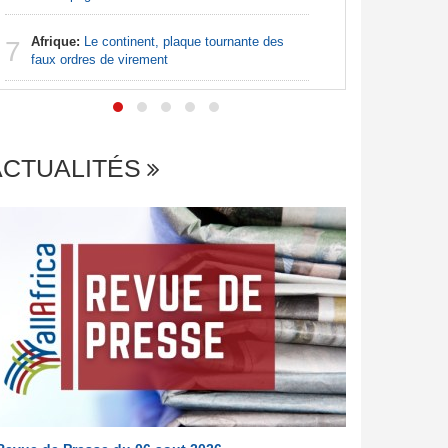
Nigeria:
7
de lever 5
Afrique:
Le continent, plaque tournante des
7
introduct
faux ordres de virement
ACTUALITÉS