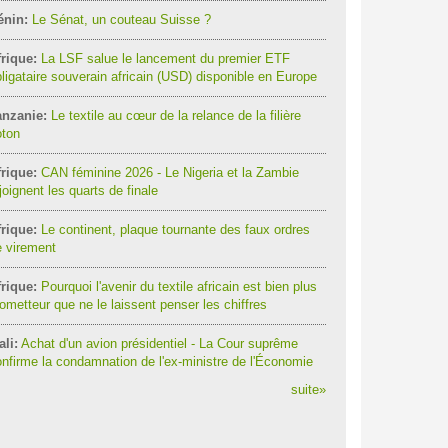
énin:
Le Sénat, un couteau Suisse ?
rique:
La LSF salue le lancement du premier ETF
ligataire souverain africain (USD) disponible en Europe
anzanie:
Le textile au cœur de la relance de la filière
oton
rique:
CAN féminine 2026 - Le Nigeria et la Zambie
joignent les quarts de finale
rique:
Le continent, plaque tournante des faux ordres
 virement
rique:
Pourquoi l'avenir du textile africain est bien plus
ometteur que ne le laissent penser les chiffres
li:
Achat d'un avion présidentiel - La Cour suprême
nfirme la condamnation de l'ex-ministre de l'Économie
suite
»