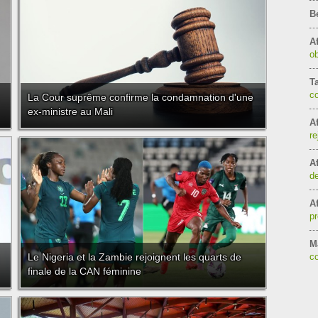
B
Af
ob
T
c
La Cour suprême confirme la condamnation d'une
ex-ministre au Mali
Af
re
Af
de
Af
pr
Ma
Le Nigeria et la Zambie rejoignent les quarts de
co
finale de la CAN féminine