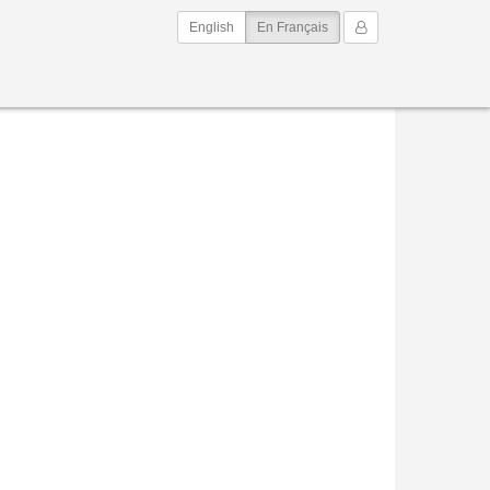
(current)
Mon Compte
English
En Français