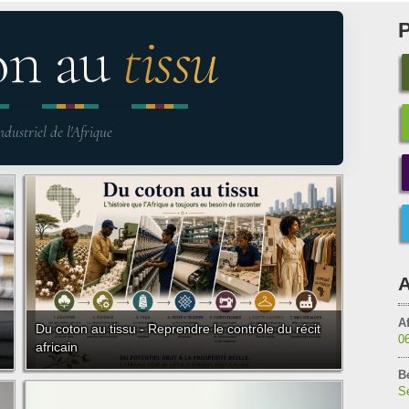
on au
tissu
ndustriel de l'Afrique
A
Af
Du coton au tissu - Reprendre le contrôle du récit
0
africain
B
Sé