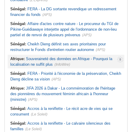
(L'Express)
Sénégal:
FERA - La DG sortante revendique un redressement
financier du fonds
(APS)
Sénégal:
Affaire d'actes contre nature - Le procureur du TGI de
Pikine-Guédiawaye interjette appel de l'ordonnance de non-lieu
partiel et de renvoi de plusieurs prévenus
(APS)
Sénégal:
Cheikh Dieng définit ses axes prioritaires pour
restructurer le Fonds d'entretien routier autonome
(APS)
Afrique:
Souveraineté des données en Afrique - Pourquoi la
localisation ne suffit plus
(InfoWire)
Sénégal:
FERA - Priorité à l'économie de la préservation, Cheikh
Dieng décline sa vision
(APS)
Afrique:
JIFA 2026 à Dakar - La commémoration de l'héritage
des pionnières du mouvement féminin africain à l'honneur
(ministre)
(APS)
Sénégal:
Accros à la reniflette - Le récit acre de vies qui se
consument
(Le Soleil)
Sénégal:
Accros à la reniflette - Le calvaire silencieux des
familles
(Le Soleil)