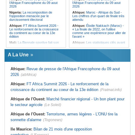
l'Afrique Francophone du 09 aout
l'Afrique Francophone du 09 aout
de Port-Louis
2026
2026
Ile Maurice:
Infections respiratoires
Nigeria:
La recomposition de
Afrique:
Maroc - Afrique du Sud -
- Moins de cas, mais les virus
l'opposition menacée par le
Les chiffres d'un quart de finale très
circulent toujours
durcissement électoral
attendu
Afrique:
FT Africa Summit 2026 -
Afrique:
Élodie Nakkach (Maroc) -
Le renforcement de la croissance
« La finale de 2022, on l'utilise
du continent au coeur de la 13e
comme une expérience pour aller de
édition
l'avant »
Mali:
La Biennale sportive fait son
Afrique:
Les statistiques clés avant
retour après 36 ans d'interruption
le quart de finale entre la Côte
d'Ivoire et l'Algérie
Afrique de l'Ouest:
Marché
A La Une
financier régional - Un bon plant
Afrique:
Le Maroc et l'Afrique du
pour le secteur agricole
Sud se retrouvent quatre ans après
la finale
Afrique de l'Ouest:
Terrorisme,
Afrique:
Revue de presse de l'Afrique Francophone du 09 aout
armes légères - L'ONU tire la
Afrique:
Côte d'Ivoire - Algérie, un
sonnette d'alarme
duel de contrastes
2026
(allAfrica)
Sénégal:
FERA - La DG sortante
Afrique:
AfroBasket U18 - Le
revendique un redressement
Sénégal bat la Tunisie et prend le
Afrique:
FT Africa Summit 2026 - Le renforcement de la
financier du fonds
quart
croissance du continent au coeur de la 13e édition
(Fratmat.info)
Sénégal:
Affaire d'actes contre
Tunisie:
Enseignement supérieur -
nature - Le procureur du TGI de
Le pays lance son premier master
Afrique de l'Ouest:
Marché financier régional - Un bon plant pour
Pikine-Guédiawaye interjette appel
interconnecté « One Health »
de l'ordonnance de non-lieu partiel et
le secteur agricole
(Le Soleil)
Tunisie:
La CCI de Tunis lance le
de renvoi de plusieurs prévenus
pôle « SPEEDUP » pour propulser
Sénégal:
FERA - Priorité à
les startups à l'international
Afrique de l'Ouest:
Terrorisme, armes légères - L'ONU tire la
l'économie de la préservation,
sonnette d'alarme
Cheikh Dieng décline sa vision
(Togonews)
Ile Maurice:
Bilan de 21 mois d'une opposition
combative