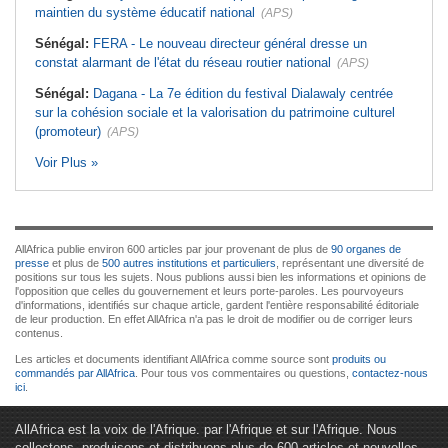
maintien du système éducatif national
(APS)
Sénégal:
FERA - Le nouveau directeur général dresse un
constat alarmant de l'état du réseau routier national
(APS)
Sénégal:
Dagana - La 7e édition du festival Dialawaly centrée
sur la cohésion sociale et la valorisation du patrimoine culturel
(promoteur)
(APS)
Voir Plus »
AllAfrica publie environ 600 articles par jour provenant de plus de
90 organes de
presse
et plus de
500 autres institutions et particuliers
, représentant une diversité de
positions sur tous les sujets. Nous publions aussi bien les informations et opinions de
l'opposition que celles du gouvernement et leurs porte-paroles. Les pourvoyeurs
d'informations, identifiés sur chaque article, gardent l'entière responsabilité éditoriale
de leur production. En effet AllAfrica n'a pas le droit de modifier ou de corriger leurs
contenus.
Les articles et documents identifiant AllAfrica comme source sont
produits ou
commandés par AllAfrica
. Pour tous vos commentaires ou questions,
contactez-nous
ici
.
AllAfrica est la voix de l'Afrique. par l'Afrique et sur l'Afrique. Nous
collectons, produisons et distribuons plus de 600 articles et nouvelles