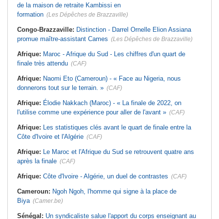
de la maison de retraite Kambissi en
formation
(Les Dépêches de Brazzaville)
Congo-Brazzaville:
Distinction - Darrel Ornelle Elion Assiana
promue maître-assistant Cames
(Les Dépêches de Brazzaville)
Afrique:
Maroc - Afrique du Sud - Les chiffres d'un quart de
finale très attendu
(CAF)
Afrique:
Naomi Eto (Cameroun) - « Face au Nigeria, nous
donnerons tout sur le terrain. »
(CAF)
Afrique:
Élodie Nakkach (Maroc) - « La finale de 2022, on
l'utilise comme une expérience pour aller de l'avant »
(CAF)
Afrique:
Les statistiques clés avant le quart de finale entre la
Côte d'Ivoire et l'Algérie
(CAF)
Afrique:
Le Maroc et l'Afrique du Sud se retrouvent quatre ans
après la finale
(CAF)
Afrique:
Côte d'Ivoire - Algérie, un duel de contrastes
(CAF)
Cameroun:
Ngoh Ngoh, l'homme qui signe à la place de
Biya
(Camer.be)
Sénégal:
Un syndicaliste salue l'apport du corps enseignant au