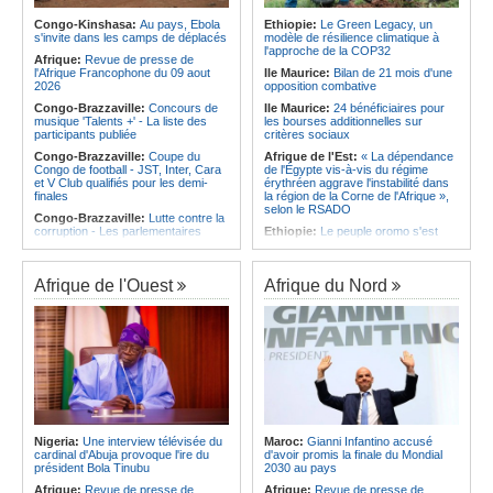
qualifie pour la finale de la Coupe de
d'Ivoire et l'Algérie
l'Amitié
Congo-Kinshasa:
Au pays, Ebola
Ethiopie:
Le Green Legacy, un
Afrique:
Le Maroc et l'Afrique du
s'invite dans les camps de déplacés
modèle de résilience climatique à
Angola:
Le MAT organise la
Sud se retrouvent quatre ans après
l'approche de la COP32
troisième édition de la Semaine du
Afrique:
Revue de presse de
la finale
développement local à Namibe
l'Afrique Francophone du 09 aout
Ile Maurice:
Bilan de 21 mois d'une
Afrique:
Côte d'Ivoire - Algérie, un
2026
opposition combative
duel de contrastes
Congo-Brazzaville:
Concours de
Ile Maurice:
24 bénéficiaires pour
musique 'Talents +' - La liste des
les bourses additionnelles sur
participants publiée
critères sociaux
Congo-Brazzaville:
Coupe du
Afrique de l'Est:
« La dépendance
Congo de football - JST, Inter, Cara
de l'Égypte vis-à-vis du régime
et V Club qualifiés pour les demi-
érythréen aggrave l'instabilité dans
finales
la région de la Corne de l'Afrique »,
selon le RSADO
Congo-Brazzaville:
Lutte contre la
corruption - Les parlementaires
Ethiopie:
Le peuple oromo s'est
sensibilisés
historiquement opposé à des
systèmes administratifs défaillants
Congo-Brazzaville:
Santé publique
- Ollombo réceptionne son hôpital de
Ethiopie:
« Le renforcement des
Afrique de l'Ouest
Afrique du Nord
référence
capacités de l'armée de l'air
éthiopienne consolide la dissuasion
Congo-Brazzaville:
Lutte contre
nationale », déclare le commandant
les épidémies - Les employés de la
en second
maison de retraite Kambissi en
formation
Afrique de l'Est:
« Les dirigeants
érythréens font obstacle à la stabilité
Congo-Brazzaville:
Distinction -
et au développement de la région »,
Darrel Ornelle Elion Assiana promue
selon un professeur de l'université
maître-assistant Cames
d'Uppsala
Afrique:
Naomi Eto (Cameroun) - «
Ile Maurice:
Dharam Gokhool -
Face au Nigeria, nous donnerons
Nigeria:
Une interview télévisée du
Maroc:
Gianni Infantino accusé
«Kan mo vinn prezidan mo pa okip
tout sur le terrain. »
cardinal d'Abuja provoque l'ire du
d'avoir promis la finale du Mondial
mo sekirite»
président Bola Tinubu
2030 au pays
Cameroun:
Ngoh Ngoh, l'homme
Ile Maurice:
Chetan Baboolall - Le
qui signe à la place de Biya
Afrique:
Revue de presse de
Afrique:
Revue de presse de
discret de Bel-Air face au vacarme