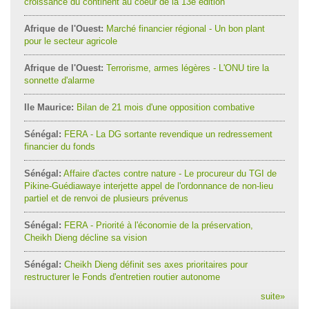
croissance du continent au coeur de la 13e édition
Afrique de l'Ouest:
Marché financier régional - Un bon plant
pour le secteur agricole
Afrique de l'Ouest:
Terrorisme, armes légères - L'ONU tire la
sonnette d'alarme
Ile Maurice:
Bilan de 21 mois d'une opposition combative
Sénégal:
FERA - La DG sortante revendique un redressement
financier du fonds
Sénégal:
Affaire d'actes contre nature - Le procureur du TGI de
Pikine-Guédiawaye interjette appel de l'ordonnance de non-lieu
partiel et de renvoi de plusieurs prévenus
Sénégal:
FERA - Priorité à l'économie de la préservation,
Cheikh Dieng décline sa vision
Sénégal:
Cheikh Dieng définit ses axes prioritaires pour
restructurer le Fonds d'entretien routier autonome
suite
»