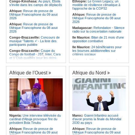
l'Amitié
Congo-Kinshasa:
Au pays, Ebola
Ethiopie:
Le Green Legacy, un
Afrique:
Les statistiques clés avant
s'invite dans les camps de déplacés
modèle de résilience climatique à
Angola:
Le MAT organise la
le quart de finale entre la Côte
l'approche de la COP32
troisième édition de la Semaine du
Afrique:
Revue de presse de
d'Ivoire et l'Algérie
développement local à Namibe
l'Afrique Francophone du 09 aout
Afrique:
Revue de presse de
Afrique:
Le Maroc et l'Afrique du
2026
l'Afrique Francophone du 08 aout
Sud se retrouvent quatre ans après
2026
Afrique:
Revue de presse de
la finale
l'Afrique Francophone du 08 aout
Madagascar:
Refondation - Silence
2026
radio sur la concertation nationale
Congo-Brazzaville:
Concours de
Ile Maurice:
Bilan de 21 mois d'une
musique 'Talents +' - La liste des
opposition combative
participants publiée
Ile Maurice:
24 bénéficiaires pour
Congo-Brazzaville:
Coupe du
les bourses additionnelles sur
Congo de football - JST, Inter, Cara
critères sociaux
et V Club qualifiés pour les demi-
Afrique de l'Est:
« La dépendance
finales
de l'Égypte vis-à-vis du régime
Congo-Brazzaville:
Lutte contre la
érythréen aggrave l'instabilité dans
corruption - Les parlementaires
la région de la Corne de l'Afrique »,
Afrique de l'Ouest
Afrique du Nord
sensibilisés
selon le RSADO
Congo-Brazzaville:
Santé publique
Ethiopie:
Le peuple oromo s'est
- Ollombo réceptionne son hôpital de
historiquement opposé à des
référence
systèmes administratifs défaillants
Congo-Brazzaville:
Lutte contre
Ethiopie:
« Le renforcement des
les épidémies - Les employés de la
capacités de l'armée de l'air
maison de retraite Kambissi en
éthiopienne consolide la dissuasion
formation
nationale », déclare le commandant
en second
Congo-Brazzaville:
Distinction -
Darrel Ornelle Elion Assiana promue
Afrique de l'Est:
« Les dirigeants
Nigeria:
Une interview télévisée du
Maroc:
Gianni Infantino accusé
maître-assistant Cames
érythréens font obstacle à la stabilité
cardinal d'Abuja provoque l'ire du
d'avoir promis la finale du Mondial
et au développement de la région »,
président Bola Tinubu
2030 au pays
Afrique:
Naomi Eto (Cameroun) - «
selon un professeur de l'université
Face au Nigeria, nous donnerons
Afrique:
Revue de presse de
Afrique:
Revue de presse de
d'Uppsala
tout sur le terrain. »
l'Afrique Francophone du 09 aout
l'Afrique Francophone du 09 aout
Ile Maurice:
Dharam Gokhool -