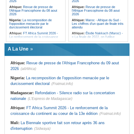
2026
2026
«Kan mo vinn prezidan mo pa okip
Afrique:
Revue de presse de
Afrique:
Revue de presse de
mo sekirite»
l'Afrique Francophone du 08 aout
l'Afrique Francophone du 08 aout
2026
2026
Nigeria:
La recomposition de
Afrique:
Maroc - Afrique du Sud -
l'opposition menacée par le
Les chiffres d'un quart de finale très
durcissement électoral
attendu
Afrique:
FT Africa Summit 2026 -
Afrique:
Élodie Nakkach (Maroc) -
Le renforcement de la croissance
« La finale de 2022, on l'utilise
du continent au coeur de la 13e
comme une expérience pour aller de
édition
l'avant »
A La Une
Mali:
La Biennale sportive fait son
Afrique:
Les statistiques clés avant
retour après 36 ans d'interruption
le quart de finale entre la Côte
d'Ivoire et l'Algérie
Afrique de l'Ouest:
Marché
Afrique:
Revue de presse de l'Afrique Francophone du 09 aout
financier régional - Un bon plant
Afrique:
Le Maroc et l'Afrique du
pour le secteur agricole
Sud se retrouvent quatre ans après
2026
(allAfrica)
la finale
Afrique de l'Ouest:
Terrorisme,
armes légères - L'ONU tire la
Afrique:
Côte d'Ivoire - Algérie, un
Nigeria:
La recomposition de l'opposition menacée par le
sonnette d'alarme
duel de contrastes
durcissement électoral
(Fratmat.info)
Sénégal:
FERA - La DG sortante
Afrique:
AfroBasket U18 - Le
revendique un redressement
Sénégal bat la Tunisie et prend le
Madagascar:
Refondation - Silence radio sur la concertation
financier du fonds
quart
nationale
(L'Express de Madagascar)
Sénégal:
Affaire d'actes contre
Tunisie:
Enseignement supérieur -
nature - Le procureur du TGI de
Le pays lance son premier master
Pikine-Guédiawaye interjette appel
interconnecté « One Health »
Afrique:
FT Africa Summit 2026 - Le renforcement de la
de l'ordonnance de non-lieu partiel et
croissance du continent au coeur de la 13e édition
de renvoi de plusieurs prévenus
(Fratmat.info)
Mali:
La Biennale sportive fait son retour après 36 ans
d'interruption
(Sidwaya)