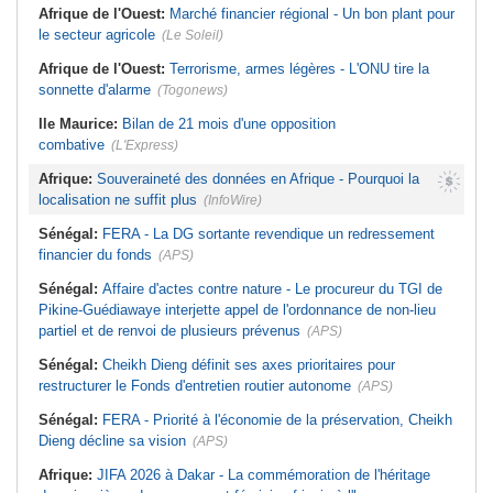
Afrique de l'Ouest:
Marché financier régional - Un bon plant pour
le secteur agricole
(Le Soleil)
Afrique de l'Ouest:
Terrorisme, armes légères - L'ONU tire la
sonnette d'alarme
(Togonews)
Ile Maurice:
Bilan de 21 mois d'une opposition
combative
(L'Express)
Afrique:
Souveraineté des données en Afrique - Pourquoi la
localisation ne suffit plus
(InfoWire)
Sénégal:
FERA - La DG sortante revendique un redressement
financier du fonds
(APS)
Sénégal:
Affaire d'actes contre nature - Le procureur du TGI de
Pikine-Guédiawaye interjette appel de l'ordonnance de non-lieu
partiel et de renvoi de plusieurs prévenus
(APS)
Sénégal:
Cheikh Dieng définit ses axes prioritaires pour
restructurer le Fonds d'entretien routier autonome
(APS)
Sénégal:
FERA - Priorité à l'économie de la préservation, Cheikh
Dieng décline sa vision
(APS)
Afrique:
JIFA 2026 à Dakar - La commémoration de l'héritage