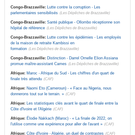
Congo-Brazzaville:
Lutte contre la corruption - Les
parlementaires sensibilisés
(Les Dépêches de Brazzaville)
Congo-Brazzaville:
Santé publique - Ollombo réceptionne son
hôpital de référence
(Les Dépêches de Brazzaville)
Congo-Brazzaville:
Lutte contre les épidémies - Les employés
de la maison de retraite Kambissi en
formation
(Les Dépêches de Brazzaville)
Congo-Brazzaville:
Distinction - Darrel Ornelle Elion Assiana
promue maître-assistant Cames
(Les Dépêches de Brazzaville)
Afrique:
Maroc - Afrique du Sud - Les chiffres d'un quart de
finale très attendu
(CAF)
Afrique:
Naomi Eto (Cameroun) - « Face au Nigeria, nous
donnerons tout sur le terrain. »
(CAF)
Afrique:
Les statistiques clés avant le quart de finale entre la
Côte d'Ivoire et l'Algérie
(CAF)
Afrique:
Élodie Nakkach (Maroc) - « La finale de 2022, on
l'utilise comme une expérience pour aller de l'avant »
(CAF)
Afrique:
Côte d'Ivoire - Algérie, un duel de contrastes
(CAF)