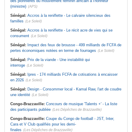
des pionnières du mouvement féminin africain à l'honneur
(ministre)
(APS)
Sénégal:
Accros à la reniflette - Le calvaire silencieux des
familles
(Le Soleil)
Sénégal:
Accros à la reniflette - Le récit acre de vies qui se
consument
(Le Soleil)
Sénégal:
Impact des feux de brousse - 499 milliards de FCFA de
pertes économiques notées en terme de fourrages
(Le Soleil)
Sénégal:
Prix de la viande - Une instabilité qui
interroge
(Le Soleil)
Sénégal:
Ipres - 174 milliards FCFA de cotisations à encaisser
en 2026
(Le Soleil)
Sénégal:
Design - Consommer local - Kamal Raw, l'art de coudre
une identité
(Le Soleil)
Congo-Brazzaville:
Concours de musique 'Talents +' - La liste
des participants publiée
(Les Dépêches de Brazzaville)
Congo-Brazzaville:
Coupe du Congo de football - JST, Inter,
Cara et V Club qualifiés pour les demi-
finales
(Les Dépêches de Brazzaville)