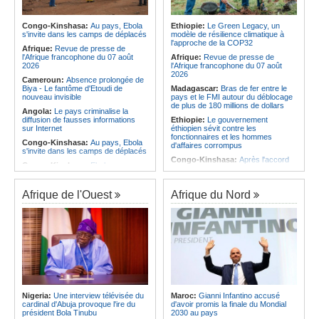
Infantino marquera-t-il le but de son
corrige le Kabuscorp en match de
maintien ?
préparation
Afrique:
Partenariat Afrique-Monde
Congo-Kinshasa:
Au pays, Ebola
Ethiopie:
Le Green Legacy, un
Angola:
Des experts prélèvent des
arabe - Des mesures adoptées pour
s'invite dans les camps de déplacés
modèle de résilience climatique à
échantillons pour identifier les
relancer la coopération
l'approche de la COP32
victimes de l'accident de Cuanza-
Afrique:
Revue de presse de
Afrique:
Enjeux sur l'eau potable en
Sul
l'Afrique francophone du 07 août
Afrique:
Revue de presse de
Afrique - Le Prof Jacques Djoli
2026
l'Afrique francophone du 07 août
préconise un changement de vision
2026
Cameroun:
Absence prolongée de
Biya - Le fantôme d'Etoudi de
Madagascar:
Bras de fer entre le
nouveau invisible
pays et le FMI autour du déblocage
de plus de 180 millions de dollars
Angola:
Le pays criminalise la
diffusion de fausses informations
Ethiopie:
Le gouvernement
sur Internet
éthiopien sévit contre les
fonctionnaires et les hommes
Congo-Kinshasa:
Au pays, Ebola
d'affaires corrompus
s'invite dans les camps de déplacés
Congo-Kinshasa:
Après l'accord
Congo-Kinshasa:
Ebola au pays -
avec une branche des FDLR, les
Africa CDC mise sur les
zones d'ombre persistent
communautés
Sud-Soudan:
Le pays à la croisée
Afrique de l'Ouest
Afrique du Nord
Afrique Centrale:
L'explosion de la
des chemins, alerte l'ONU
demande de viande de brousse
extermine la faune sauvage
Rwanda:
Rome et Kigali discutent
d'une possible externalisation au
Congo-Kinshasa:
Après l'accord
pays des procédures d'asile à
avec une branche des FDLR, les
destination de l'Italie
zones d'ombre persistent
Somalie:
Le camp de Galkayo
Centrafrique:
Un gendarme détenu
frappé par une violente attaque des
par le groupe armé AAKG retrouve
Forces du Puntland
la liberté
Soudan:
La guerre contre les
Rwanda:
Rome et Kigali discutent
houthistes du Yémen peut-elle
Nigeria:
Une interview télévisée du
Maroc:
Gianni Infantino accusé
d'une possible externalisation au
détourner Riyad du pays ?
cardinal d'Abuja provoque l'ire du
d'avoir promis la finale du Mondial
pays des procédures d'asile à
président Bola Tinubu
2030 au pays
destination de l'Italie
Sud-Soudan:
Le long voyage des