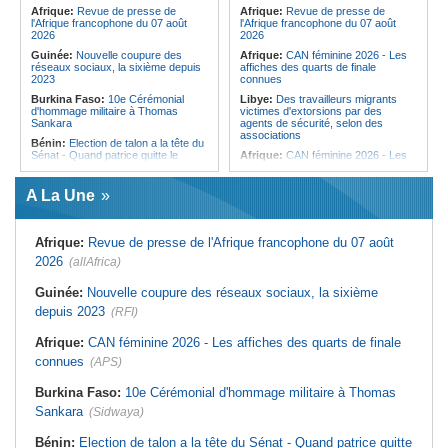
femmes pour accéder aux soins de
Afrique:
Revue de presse de
Afrique:
Revue de presse de
santé
l'Afrique francophone du 07 août
l'Afrique francophone du 07 août
2026
2026
Guinée:
Nouvelle coupure des
Afrique:
CAN féminine 2026 - Les
réseaux sociaux, la sixième depuis
affiches des quarts de finale
2023
connues
Burkina Faso:
10e Cérémonial
Libye:
Des travailleurs migrants
d'hommage militaire à Thomas
victimes d'extorsions par des
Sankara
agents de sécurité, selon des
associations
Bénin:
Election de talon a la tête du
Sénat - Quand patrice quitte le
Afrique:
CAN féminine 2026 - Les
pouvoir sans partir !
huit nations qualifiés pour les quarts
de finale
Cameroun:
Absence prolongée de
A La Une
Biya - Le fantôme d'Etoudi de
Afrique:
Promesse de la finale de la
nouveau invisible
Coupe du Monde 2030 au Maroc -
Infantino marquera-t-il le but de son
Nigeria:
Une interview télévisée du
maintien ?
Afrique:
Revue de presse de l'Afrique francophone du 07 août
cardinal d'Abuja provoque l'ire du
président Bola Tinubu
Afrique:
Partenariat Afrique-Monde
2026
(allAfrica)
arabe - Des mesures adoptées pour
Guinée:
Le président dissipe les
relancer la coopération
doutes concernant son état de
Guinée:
Nouvelle coupure des réseaux sociaux, la sixième
santé dans un message publié sur X
Tunisie:
Colisée d'El Jem - Concert
depuis 2023
(RFI)
de musique de films sous le signe
Afrique:
Etats généraux de
de Cinecittà et Hollywood
l'assurance pour tous - Le pacte de
Afrique:
CAN féminine 2026 - Les affiches des quarts de finale
rupture
Madagascar:
Afrobasket - U18 -
Les Ankoay veulent confirmer face
connues
(APS)
Sénégal:
Élections locales au pays
au Maroc
- Les retards du calendrier
alimentent les soupçons d'un report
Afrique du Nord:
Télécoms - Le
Burkina Faso:
10e Cérémonial d'hommage militaire à Thomas
Groupe Maroc Telecom annonce
Sankara
(Sidwaya)
une baisse de 40% de son résultat
net consolidé au premier semestre
2026
Bénin:
Election de talon a la tête du Sénat - Quand patrice quitte