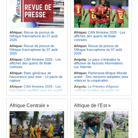
Afrique:
Revue de presse de
Afrique:
CAN féminine 2026 - Les
l'Afrique francophone du 07 août
affiches des quarts de finale
2026
connues
Afrique:
Revue de presse de
Afrique:
Revue de presse de
l'Afrique francophone du 07 août
l'Afrique francophone du 07 août
2026
2026
Afrique:
CAN féminine 2026 - Les
Angola:
Le pays criminalise la
affiches des quarts de finale
diffusion de fausses informations
connues
sur Internet
Afrique:
Etats généraux de
Afrique:
Partenariat Afrique-Monde
l'assurance pour tous - Le pacte de
arabe - Des mesures adoptées pour
rupture
relancer la coopération
Afrique:
CAN féminine 2026 - Les
Angola:
Le Primeiro d'Agosto
huit nations qualifiés pour les quarts
conforte sa place de leader du
de finale
Championnat national féminin
Afrique:
Comment mieux élever
Angola:
Le ministre des
ses enfants ? Voici les résultats d'un
Ressources minérales reconnaît
Afrique Centrale
Afrique de l'Est
projet testé dans huit pays africains
une pénurie de carburants au pays
Afrique:
La LSF salue le lancement
Angola:
Boxe - Elder Liduema se
du premier ETF obligataire
qualifie pour les quarts de finale
souverain africain (USD) disponible
Angola:
Handball - Le pays s'incline
en Europe
face à la Guinée dans les matches
Afrique:
Promesse de la finale de la
de classement
Coupe du Monde 2030 au Maroc -
Angola:
Football - L'Interclube