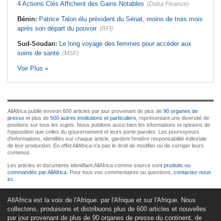
4 Actions Clés Affichent des Gains Notables
(Daba Finance)
Bénin:
Patrice Talon élu président du Sénat, moins de trois mois
après son départ du pouvoir
(RFI)
Sud-Soudan:
Le long voyage des femmes pour accéder aux
soins de santé
(MSF)
Voir Plus »
AllAfrica publie environ 600 articles par jour provenant de plus de
90 organes de
presse
et plus de
500 autres institutions et particuliers
, représentant une diversité de
positions sur tous les sujets. Nous publions aussi bien les informations et opinions de
l'opposition que celles du gouvernement et leurs porte-paroles. Les pourvoyeurs
d'informations, identifiés sur chaque article, gardent l'entière responsabilité éditoriale
de leur production. En effet AllAfrica n'a pas le droit de modifier ou de corriger leurs
contenus.
Les articles et documents identifiant AllAfrica comme source sont
produits ou
commandés par AllAfrica
. Pour tous vos commentaires ou questions,
contactez-nous
ici
.
AllAfrica est la voix de l'Afrique. par l'Afrique et sur l'Afrique. Nous
collectons, produisons et distribuons plus de 600 articles et nouvelles
par jour provenant de plus de 90 organes de presse du continent, de