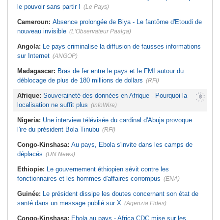
le pouvoir sans partir !
(Le Pays)
Cameroun:
Absence prolongée de Biya - Le fantôme d'Etoudi de
nouveau invisible
(L'Observateur Paalga)
Angola:
Le pays criminalise la diffusion de fausses informations
sur Internet
(ANGOP)
Madagascar:
Bras de fer entre le pays et le FMI autour du
déblocage de plus de 180 millions de dollars
(RFI)
Afrique:
Souveraineté des données en Afrique - Pourquoi la
localisation ne suffit plus
(InfoWire)
Nigeria:
Une interview télévisée du cardinal d'Abuja provoque
l'ire du président Bola Tinubu
(RFI)
Congo-Kinshasa:
Au pays, Ebola s'invite dans les camps de
déplacés
(UN News)
Ethiopie:
Le gouvernement éthiopien sévit contre les
fonctionnaires et les hommes d'affaires corrompus
(ENA)
Guinée:
Le président dissipe les doutes concernant son état de
santé dans un message publié sur X
(Agenzia Fides)
Congo-Kinshasa:
Ebola au pays - Africa CDC mise sur les