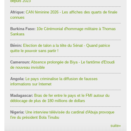
depuis 2023
Afrique:
CAN féminine 2026 - Les affiches des quarts de finale
connues
Burkina Faso:
10e Cérémonial d'hommage militaire à Thomas
Sankara
Bénin:
Election de talon a la tête du Sénat - Quand patrice
quitte le pouvoir sans partir !
Cameroun:
Absence prolongée de Biya - Le fantôme d'Etoudi
de nouveau invisible
Angola:
Le pays criminalise la diffusion de fausses
informations sur Internet
Madagascar:
Bras de fer entre le pays et le FMI autour du
déblocage de plus de 180 millions de dollars
Nigeria:
Une interview télévisée du cardinal d'Abuja provoque
l'ire du président Bola Tinubu
suite
»