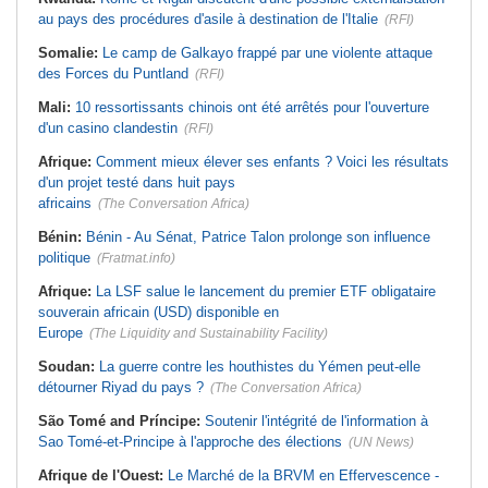
au pays des procédures d'asile à destination de l'Italie
(RFI)
Somalie:
Le camp de Galkayo frappé par une violente attaque
des Forces du Puntland
(RFI)
Mali:
10 ressortissants chinois ont été arrêtés pour l'ouverture
d'un casino clandestin
(RFI)
Afrique:
Comment mieux élever ses enfants ? Voici les résultats
d'un projet testé dans huit pays
africains
(The Conversation Africa)
Bénin:
Bénin - Au Sénat, Patrice Talon prolonge son influence
politique
(Fratmat.info)
Afrique:
La LSF salue le lancement du premier ETF obligataire
souverain africain (USD) disponible en
Europe
(The Liquidity and Sustainability Facility)
Soudan:
La guerre contre les houthistes du Yémen peut-elle
détourner Riyad du pays ?
(The Conversation Africa)
São Tomé and Príncipe:
Soutenir l'intégrité de l'information à
Sao Tomé-et-Principe à l'approche des élections
(UN News)
Afrique de l'Ouest:
Le Marché de la BRVM en Effervescence -