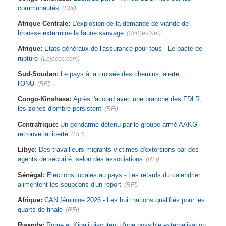
communautés
(DW)
Afrique Centrale:
L'explosion de la demande de viande de
brousse extermine la faune sauvage
(SciDev.Net)
Afrique:
Etats généraux de l'assurance pour tous - Le pacte de
rupture
(Lejecos.com)
Sud-Soudan:
Le pays à la croisée des chemins, alerte
l'ONU
(RFI)
Congo-Kinshasa:
Après l'accord avec une branche des FDLR,
les zones d'ombre persistent
(RFI)
Centrafrique:
Un gendarme détenu par le groupe armé AAKG
retrouve la liberté
(RFI)
Libye:
Des travailleurs migrants victimes d'extorsions par des
agents de sécurité, selon des associations
(RFI)
Sénégal:
Élections locales au pays - Les retards du calendrier
alimentent les soupçons d'un report
(RFI)
Afrique:
CAN féminine 2026 - Les huit nations qualifiés pour les
quarts de finale
(RFI)
Rwanda:
Rome et Kigali discutent d'une possible externalisation