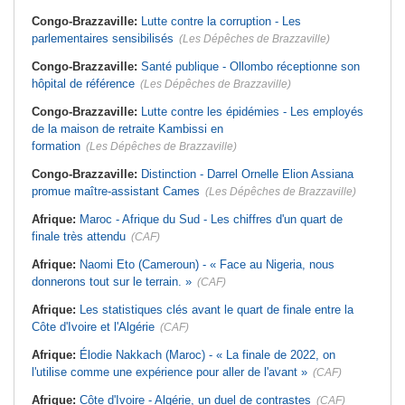
Congo-Brazzaville:
Lutte contre la corruption - Les
parlementaires sensibilisés
(Les Dépêches de Brazzaville)
Congo-Brazzaville:
Santé publique - Ollombo réceptionne son
hôpital de référence
(Les Dépêches de Brazzaville)
Congo-Brazzaville:
Lutte contre les épidémies - Les employés
de la maison de retraite Kambissi en
formation
(Les Dépêches de Brazzaville)
Congo-Brazzaville:
Distinction - Darrel Ornelle Elion Assiana
promue maître-assistant Cames
(Les Dépêches de Brazzaville)
Afrique:
Maroc - Afrique du Sud - Les chiffres d'un quart de
finale très attendu
(CAF)
Afrique:
Naomi Eto (Cameroun) - « Face au Nigeria, nous
donnerons tout sur le terrain. »
(CAF)
Afrique:
Les statistiques clés avant le quart de finale entre la
Côte d'Ivoire et l'Algérie
(CAF)
Afrique:
Élodie Nakkach (Maroc) - « La finale de 2022, on
l'utilise comme une expérience pour aller de l'avant »
(CAF)
Afrique:
Côte d'Ivoire - Algérie, un duel de contrastes
(CAF)