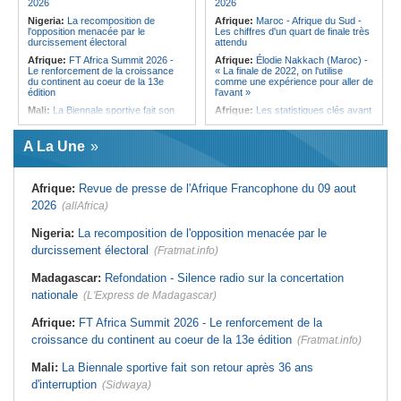
2026
2026
discret de Bel-Air face au vacarme
Nigeria:
La recomposition de
Afrique:
Maroc - Afrique du Sud -
de Port-Louis
l'opposition menacée par le
Les chiffres d'un quart de finale très
durcissement électoral
attendu
Afrique:
FT Africa Summit 2026 -
Afrique:
Élodie Nakkach (Maroc) -
Le renforcement de la croissance
« La finale de 2022, on l'utilise
du continent au coeur de la 13e
comme une expérience pour aller de
édition
l'avant »
Mali:
La Biennale sportive fait son
Afrique:
Les statistiques clés avant
retour après 36 ans d'interruption
le quart de finale entre la Côte
d'Ivoire et l'Algérie
Afrique de l'Ouest:
Marché
A La Une
financier régional - Un bon plant
Afrique:
Le Maroc et l'Afrique du
pour le secteur agricole
Sud se retrouvent quatre ans après
la finale
Afrique de l'Ouest:
Terrorisme,
Afrique:
Revue de presse de l'Afrique Francophone du 09 aout
armes légères - L'ONU tire la
Afrique:
Côte d'Ivoire - Algérie, un
sonnette d'alarme
duel de contrastes
2026
(allAfrica)
Sénégal:
FERA - La DG sortante
Afrique:
AfroBasket U18 - Le
revendique un redressement
Sénégal bat la Tunisie et prend le
Nigeria:
La recomposition de l'opposition menacée par le
financier du fonds
quart
durcissement électoral
(Fratmat.info)
Sénégal:
Affaire d'actes contre
Tunisie:
Enseignement supérieur -
nature - Le procureur du TGI de
Le pays lance son premier master
Madagascar:
Refondation - Silence radio sur la concertation
Pikine-Guédiawaye interjette appel
interconnecté « One Health »
de l'ordonnance de non-lieu partiel et
nationale
(L'Express de Madagascar)
Tunisie:
La CCI de Tunis lance le
de renvoi de plusieurs prévenus
pôle « SPEEDUP » pour propulser
Sénégal:
FERA - Priorité à
les startups à l'international
Afrique:
FT Africa Summit 2026 - Le renforcement de la
l'économie de la préservation,
croissance du continent au coeur de la 13e édition
Cheikh Dieng décline sa vision
(Fratmat.info)
Mali:
La Biennale sportive fait son retour après 36 ans
d'interruption
(Sidwaya)