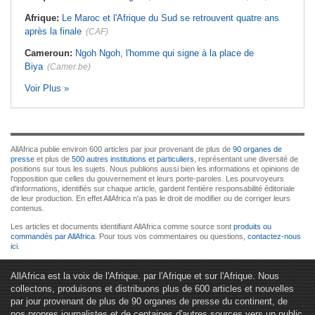
Afrique:
Le Maroc et l'Afrique du Sud se retrouvent quatre ans
après la finale
(CAF)
Cameroun:
Ngoh Ngoh, l'homme qui signe à la place de
Biya
(Camer.be)
Voir Plus »
AllAfrica publie environ 600 articles par jour provenant de plus de
90 organes de
presse
et plus de
500 autres institutions et particuliers
, représentant une diversité de
positions sur tous les sujets. Nous publions aussi bien les informations et opinions de
l'opposition que celles du gouvernement et leurs porte-paroles. Les pourvoyeurs
d'informations, identifiés sur chaque article, gardent l'entière responsabilité éditoriale
de leur production. En effet AllAfrica n'a pas le droit de modifier ou de corriger leurs
contenus.
Les articles et documents identifiant AllAfrica comme source sont
produits ou
commandés par AllAfrica
. Pour tous vos commentaires ou questions,
contactez-nous
ici
.
AllAfrica est la voix de l'Afrique. par l'Afrique et sur l'Afrique. Nous
collectons, produisons et distribuons plus de 600 articles et nouvelles
par jour provenant de plus de 90 organes de presse du continent, de
nos propres journalistes et de centaines d'autres sources vers un public