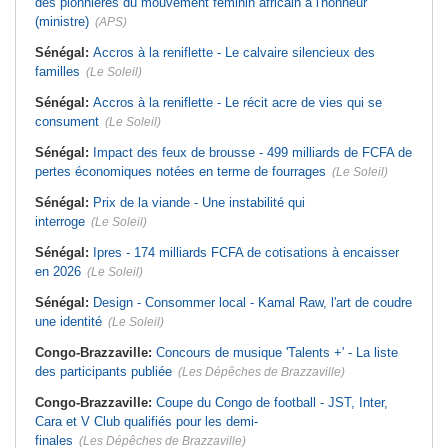
des pionnières du mouvement féminin africain à l'honneur
(ministre)
(APS)
Sénégal:
Accros à la reniflette - Le calvaire silencieux des
familles
(Le Soleil)
Sénégal:
Accros à la reniflette - Le récit acre de vies qui se
consument
(Le Soleil)
Sénégal:
Impact des feux de brousse - 499 milliards de FCFA de
pertes économiques notées en terme de fourrages
(Le Soleil)
Sénégal:
Prix de la viande - Une instabilité qui
interroge
(Le Soleil)
Sénégal:
Ipres - 174 milliards FCFA de cotisations à encaisser
en 2026
(Le Soleil)
Sénégal:
Design - Consommer local - Kamal Raw, l'art de coudre
une identité
(Le Soleil)
Congo-Brazzaville:
Concours de musique 'Talents +' - La liste
des participants publiée
(Les Dépêches de Brazzaville)
Congo-Brazzaville:
Coupe du Congo de football - JST, Inter,
Cara et V Club qualifiés pour les demi-
finales
(Les Dépêches de Brazzaville)