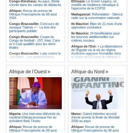
l'Amitié
Congo-Kinshasa:
Au pays, Ebola
Ethiopie:
Le Green Legacy, un
Afrique:
Le Maroc et l'Afrique du
s'invite dans les camps de déplacés
modèle de résilience climatique à
Angola:
Le MAT organise la
Sud se retrouvent quatre ans après
l'approche de la COP32
troisième édition de la Semaine du
Afrique:
Revue de presse de
la finale
développement local à Namibe
l'Afrique Francophone du 09 aout
Madagascar:
Refondation - Silence
Afrique:
Côte d'Ivoire - Algérie, un
2026
radio sur la concertation nationale
duel de contrastes
Congo-Brazzaville:
Concours de
Ile Maurice:
Bilan de 21 mois d'une
musique 'Talents +' - La liste des
opposition combative
participants publiée
Ile Maurice:
24 bénéficiaires pour
Congo-Brazzaville:
Coupe du
les bourses additionnelles sur
Congo de football - JST, Inter, Cara
critères sociaux
et V Club qualifiés pour les demi-
Afrique de l'Est:
« La dépendance
finales
de l'Égypte vis-à-vis du régime
Congo-Brazzaville:
Lutte contre la
érythréen aggrave l'instabilité dans
corruption - Les parlementaires
la région de la Corne de l'Afrique »,
sensibilisés
selon le RSADO
Congo-Brazzaville:
Santé publique
Ethiopie:
Le peuple oromo s'est
- Ollombo réceptionne son hôpital de
historiquement opposé à des
Afrique de l'Ouest
Afrique du Nord
référence
systèmes administratifs défaillants
Congo-Brazzaville:
Lutte contre
Ethiopie:
« Le renforcement des
les épidémies - Les employés de la
capacités de l'armée de l'air
maison de retraite Kambissi en
éthiopienne consolide la dissuasion
formation
nationale », déclare le commandant
en second
Congo-Brazzaville:
Distinction -
Darrel Ornelle Elion Assiana promue
Afrique de l'Est:
« Les dirigeants
maître-assistant Cames
érythréens font obstacle à la stabilité
et au développement de la région »,
Afrique:
Naomi Eto (Cameroun) - «
selon un professeur de l'université
Face au Nigeria, nous donnerons
Nigeria:
Une interview télévisée du
Maroc:
Gianni Infantino accusé
d'Uppsala
tout sur le terrain. »
cardinal d'Abuja provoque l'ire du
d'avoir promis la finale du Mondial
Ile Maurice:
Dharam Gokhool -
président Bola Tinubu
2030 au pays
Cameroun:
Ngoh Ngoh, l'homme
«Kan mo vinn prezidan mo pa okip
qui signe à la place de Biya
Afrique:
Revue de presse de
Afrique:
Revue de presse de
mo sekirite»
l'Afrique Francophone du 09 aout
l'Afrique Francophone du 09 aout
Ile Maurice:
Chetan Baboolall - Le