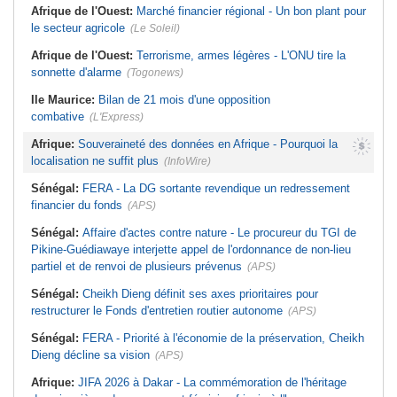
Afrique de l'Ouest:
Marché financier régional - Un bon plant pour
le secteur agricole
(Le Soleil)
Afrique de l'Ouest:
Terrorisme, armes légères - L'ONU tire la
sonnette d'alarme
(Togonews)
Ile Maurice:
Bilan de 21 mois d'une opposition
combative
(L'Express)
Afrique:
Souveraineté des données en Afrique - Pourquoi la
localisation ne suffit plus
(InfoWire)
Sénégal:
FERA - La DG sortante revendique un redressement
financier du fonds
(APS)
Sénégal:
Affaire d'actes contre nature - Le procureur du TGI de
Pikine-Guédiawaye interjette appel de l'ordonnance de non-lieu
partiel et de renvoi de plusieurs prévenus
(APS)
Sénégal:
Cheikh Dieng définit ses axes prioritaires pour
restructurer le Fonds d'entretien routier autonome
(APS)
Sénégal:
FERA - Priorité à l'économie de la préservation, Cheikh
Dieng décline sa vision
(APS)
Afrique:
JIFA 2026 à Dakar - La commémoration de l'héritage