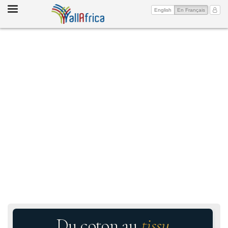
Toggle
(current)
Mon 
English
En Français
navigation
Du coton au
tissu