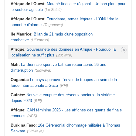
Afrique de l'Ouest:
Marché financier régional - Un bon plant pour
le secteur agricole
(Le Soleil)
Afrique de l'Ouest:
Terrorisme, armes légères - L'ONU tire la
sonnette d'alarme
(Togonews)
Ile Maurice:
Bilan de 21 mois d'une opposition
combative
(L'Express)
Afrique:
Souveraineté des données en Afrique - Pourquoi la
localisation ne suffit plus
(InfoWire)
Mali:
La Biennale sportive fait son retour après 36 ans
d'interruption
(Sidwaya)
Ouganda:
Le pays approuve l'envoi de troupes au sein de la
force internationale à Gaza
(RFI)
Guinée:
Nouvelle coupure des réseaux sociaux, la sixième
depuis 2023
(RFI)
Afrique:
CAN féminine 2026 - Les affiches des quarts de finale
connues
(APS)
Burkina Faso:
10e Cérémonial d'hommage militaire à Thomas
Sankara
(Sidwaya)