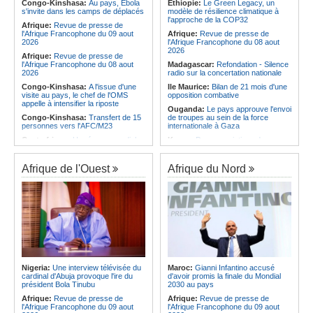
Afrique:
Maroc - Afrique du Sud -
féminin
Congo-Kinshasa:
Au pays, Ebola
Ethiopie:
Le Green Legacy, un
Les chiffres d'un quart de finale très
s'invite dans les camps de déplacés
modèle de résilience climatique à
Angola:
Le Sagrada Esperança se
attendu
l'approche de la COP32
qualifie pour la finale de la Coupe de
Afrique:
Revue de presse de
Afrique:
Élodie Nakkach (Maroc) -
l'Amitié
l'Afrique Francophone du 09 aout
Afrique:
Revue de presse de
« La finale de 2022, on l'utilise
2026
l'Afrique Francophone du 08 aout
comme une expérience pour aller de
2026
Afrique:
Revue de presse de
l'avant »
l'Afrique Francophone du 08 aout
Madagascar:
Refondation - Silence
2026
radio sur la concertation nationale
Congo-Kinshasa:
A l'issue d'une
Ile Maurice:
Bilan de 21 mois d'une
visite au pays, le chef de l'OMS
opposition combative
appelle à intensifier la riposte
Ouganda:
Le pays approuve l'envoi
Congo-Kinshasa:
Transfert de 15
de troupes au sein de la force
personnes vers l'AFC/M23
internationale à Gaza
Centrafrique:
Un réseau mondial
Kenya:
Des associations de
de professionnels de la santé
femmes marchent pour dénoncer
connectés par la télémédecine
les disparitions forcées
Afrique de l'Ouest
Afrique du Nord
Cameroun:
Absence prolongée de
Afrique:
La CEA renforce les
Biya - Le fantôme d'Etoudi de
capacités des parlementaires de
nouveau invisible
l'Afrique de l'Est
Angola:
Le pays criminalise la
Madagascar:
Bras de fer entre le
diffusion de fausses informations
pays et le FMI autour du déblocage
sur Internet
de plus de 180 millions de dollars
Congo-Brazzaville:
Concours de
Ile Maurice:
24 bénéficiaires pour
musique 'Talents +' - La liste des
les bourses additionnelles sur
participants publiée
critères sociaux
Congo-Brazzaville:
Coupe du
Afrique de l'Est:
« La dépendance
Nigeria:
Une interview télévisée du
Maroc:
Gianni Infantino accusé
Congo de football - JST, Inter, Cara
de l'Égypte vis-à-vis du régime
cardinal d'Abuja provoque l'ire du
d'avoir promis la finale du Mondial
et V Club qualifiés pour les demi-
érythréen aggrave l'instabilité dans
président Bola Tinubu
2030 au pays
finales
la région de la Corne de l'Afrique »,
selon le RSADO
Afrique:
Revue de presse de
Afrique:
Revue de presse de
l'Afrique Francophone du 09 aout
l'Afrique Francophone du 09 aout