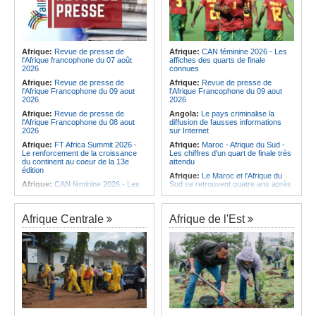
Afrique:
Revue de presse de
Afrique:
CAN féminine 2026 - Les
l'Afrique francophone du 07 août
affiches des quarts de finale
2026
connues
Afrique:
Revue de presse de
Afrique:
Revue de presse de
l'Afrique Francophone du 09 aout
l'Afrique Francophone du 09 aout
2026
2026
Afrique:
Revue de presse de
Angola:
Le pays criminalise la
l'Afrique Francophone du 08 aout
diffusion de fausses informations
2026
sur Internet
Afrique:
FT Africa Summit 2026 -
Afrique:
Maroc - Afrique du Sud -
Le renforcement de la croissance
Les chiffres d'un quart de finale très
du continent au coeur de la 13e
attendu
édition
Afrique:
Le Maroc et l'Afrique du
Afrique:
CAN féminine 2026 - Les
Sud se retrouvent quatre ans après
affiches des quarts de finale
la finale
connues
Afrique:
Jorge Vilda - Nous avons
Afrique:
La CEA renforce les
bien analysé l'Afrique du Sud pour
Afrique Centrale
Afrique de l'Est
capacités des parlementaires de
aller chercher la victoire
l'Afrique de l'Est
Angola:
Boxe - Maria Liberal
Afrique:
JIFA 2026 à Dakar - La
conserve son titre national
commémoration de l'héritage des
Angola:
Trois boxeurs de
pionnières du mouvement féminin
l'Interclube se qualifient pour les
africain à l'honneur (ministre)
demi-finales du championnat
Afrique:
Naomi Eto (Cameroun) - «
national
Face au Nigeria, nous donnerons
Angola:
Le Wiliete échoue en demi-
tout sur le terrain. »
finales du championnat national