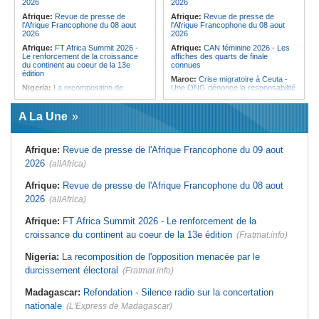
2026
2026
Afrique:
Revue de presse de
Afrique:
Revue de presse de
l'Afrique Francophone du 08 aout
l'Afrique Francophone du 08 aout
2026
2026
Afrique:
FT Africa Summit 2026 -
Afrique:
CAN féminine 2026 - Les
Le renforcement de la croissance
affiches des quarts de finale
du continent au coeur de la 13e
connues
édition
Maroc:
Crise migratoire à Ceuta -
Nigeria:
La recomposition de
Une ONG dénonce la responsabilité
l'opposition menacée par le
de Rabat et de Madrid
durcissement électoral
Maroc:
Le Royaume prévoit la
A La Une
Afrique de l'Ouest:
Marché
construction d'une usine de
financier régional - Un bon plant
valorisation énergétique des
pour le secteur agricole
déchets à Casablanca
Afrique:
Revue de presse de l'Afrique Francophone du 09 aout
Afrique de l'Ouest:
Terrorisme,
Afrique:
Maroc - Afrique du Sud -
armes légères - L'ONU tire la
Les chiffres d'un quart de finale très
2026
(allAfrica)
sonnette d'alarme
attendu
Mali:
La Biennale sportive fait son
Afrique:
Élodie Nakkach (Maroc) -
Afrique:
Revue de presse de l'Afrique Francophone du 08 aout
retour après 36 ans d'interruption
« La finale de 2022, on l'utilise
2026
(allAfrica)
comme une expérience pour aller de
Guinée:
Nouvelle coupure des
l'avant »
réseaux sociaux, la sixième depuis
Afrique:
FT Africa Summit 2026 - Le renforcement de la
2023
Afrique:
Les statistiques clés avant
le quart de finale entre la Côte
croissance du continent au coeur de la 13e édition
(Fratmat.info)
Burkina Faso:
10e Cérémonial
d'Ivoire et l'Algérie
d'hommage militaire à Thomas
Sankara
Afrique:
Le Maroc et l'Afrique du
Nigeria:
La recomposition de l'opposition menacée par le
Sud se retrouvent quatre ans après
durcissement électoral
(Fratmat.info)
la finale
Madagascar:
Refondation - Silence radio sur la concertation
nationale
(L'Express de Madagascar)