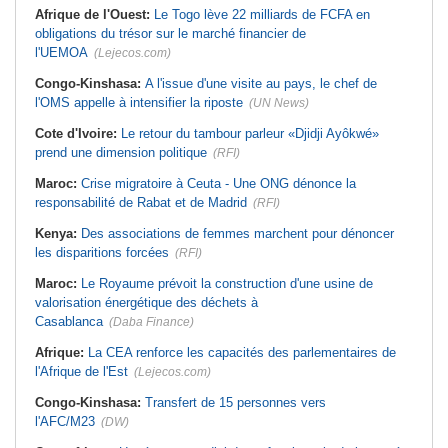
Afrique de l'Ouest:
Le Togo lève 22 milliards de FCFA en
obligations du trésor sur le marché financier de
l'UEMOA
(Lejecos.com)
Congo-Kinshasa:
A l'issue d'une visite au pays, le chef de
l'OMS appelle à intensifier la riposte
(UN News)
Cote d'Ivoire:
Le retour du tambour parleur «Djidji Ayôkwé»
prend une dimension politique
(RFI)
Maroc:
Crise migratoire à Ceuta - Une ONG dénonce la
responsabilité de Rabat et de Madrid
(RFI)
Kenya:
Des associations de femmes marchent pour dénoncer
les disparitions forcées
(RFI)
Maroc:
Le Royaume prévoit la construction d'une usine de
valorisation énergétique des déchets à
Casablanca
(Daba Finance)
Afrique:
La CEA renforce les capacités des parlementaires de
l'Afrique de l'Est
(Lejecos.com)
Congo-Kinshasa:
Transfert de 15 personnes vers
l'AFC/M23
(DW)