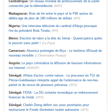
Centrafrique:
Un réseau mondial de professionnels de la santé
connectés par la télémédecine
(MSF)
Madagascar:
Bras de fer entre le pays et le FMI autour du
déblocage de plus de 180 millions de dollars
(RFI)
Nigeria:
Une interview télévisée du cardinal d'Abuja provoque
l'ire du président Bola Tinubu
(RFI)
Bénin:
Election de talon a la tête du Sénat - Quand patrice quitte
le pouvoir sans partir !
(Le Pays)
Cameroun:
Absence prolongée de Biya - Le fantôme d'Etoudi de
nouveau invisible
(L'Observateur Paalga)
Angola:
Le pays criminalise la diffusion de fausses informations
sur Internet
(ANGOP)
Sénégal:
Affaire d'actes contre nature - Le procureur du TGI de
Pikine-Guédiawaye interjette appel de l'ordonnance de non-lieu
partiel et de renvoi de plusieurs prévenus
(APS)
Sénégal:
FERA - La DG sortante revendique un redressement
financier du fonds
(APS)
Sénégal:
Cheikh Dieng définit ses axes prioritaires pour
restructurer le Fonds d'entretien routier autonome
(APS)