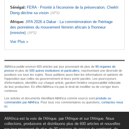
Sénégal:
FERA - Priorité à l'économie de la préservation, Cheikh
Dieng décline sa vision
(APS)
Afrique:
JIFA 2026 à Dakar - La commémoration de l'héritage
des pionnières du mouvement féminin africain à l'honneur
(ministre)
(APS)
Voir Plus »
AllAfrica publie environ 600 articles par jour provenant de plus de
90 organes de
presse
et plus de
500 autres institutions et particuliers
, représentant une diversité de
positions sur tous les sujets. Nous publions aussi bien les informations et opinions de
l'opposition que celles du gouvernement et leurs porte-paroles. Les pourvoyeurs
d'informations, identifiés sur chaque article, gardent l'entière responsabilité éditoriale
de leur production. En effet AllAfrica n'a pas le droit de modifier ou de corriger leurs
contenus.
Les articles et documents identifiant AllAfrica comme source sont
produits ou
commandés par AllAfrica
. Pour tous vos commentaires ou questions,
contactez-nous
ici
.
AllAfrica est la voix de l'Afrique. par l'Afrique et sur l'Afrique. Nous
collectons, produisons et distribuons plus de 600 articles et nouvelles
par jour provenant de plus de 90 organes de presse du continent, de