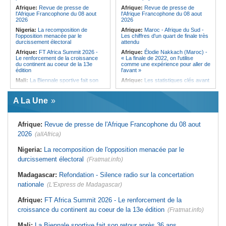
qui signe à la place de Biya
Afrique:
Revue de presse de
Afrique:
Revue de presse de
l'Afrique Francophone du 08 aout
l'Afrique Francophone du 08 aout
2026
2026
Nigeria:
La recomposition de
Afrique:
Maroc - Afrique du Sud -
l'opposition menacée par le
Les chiffres d'un quart de finale très
durcissement électoral
attendu
Afrique:
FT Africa Summit 2026 -
Afrique:
Élodie Nakkach (Maroc) -
Le renforcement de la croissance
« La finale de 2022, on l'utilise
du continent au coeur de la 13e
comme une expérience pour aller de
édition
l'avant »
Mali:
La Biennale sportive fait son
Afrique:
Les statistiques clés avant
retour après 36 ans d'interruption
le quart de finale entre la Côte
d'Ivoire et l'Algérie
Afrique de l'Ouest:
Marché
A La Une
financier régional - Un bon plant
Afrique:
Le Maroc et l'Afrique du
pour le secteur agricole
Sud se retrouvent quatre ans après
la finale
Sénégal:
FERA - La DG sortante
Afrique:
Revue de presse de l'Afrique Francophone du 08 aout
revendique un redressement
Afrique:
Côte d'Ivoire - Algérie, un
financier du fonds
duel de contrastes
2026
(allAfrica)
Sénégal:
Affaire d'actes contre
Afrique:
AfroBasket U18 - Le
nature - Le procureur du TGI de
Sénégal bat la Tunisie et prend le
Nigeria:
La recomposition de l'opposition menacée par le
Pikine-Guédiawaye interjette appel
quart
durcissement électoral
de l'ordonnance de non-lieu partiel et
(Fratmat.info)
Tunisie:
Enseignement supérieur -
de renvoi de plusieurs prévenus
Le pays lance son premier master
Madagascar:
Refondation - Silence radio sur la concertation
Sénégal:
FERA - Priorité à
interconnecté « One Health »
l'économie de la préservation,
nationale
(L'Express de Madagascar)
Tunisie:
La CCI de Tunis lance le
Cheikh Dieng décline sa vision
pôle « SPEEDUP » pour propulser
Sénégal:
Cheikh Dieng définit ses
les startups à l'international
Afrique:
FT Africa Summit 2026 - Le renforcement de la
axes prioritaires pour restructurer le
croissance du continent au coeur de la 13e édition
Fonds d'entretien routier autonome
(Fratmat.info)
Mali:
La Biennale sportive fait son retour après 36 ans