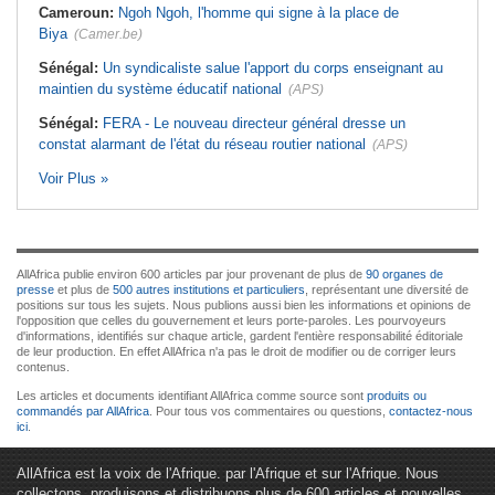
Cameroun:
Ngoh Ngoh, l'homme qui signe à la place de
Biya
(Camer.be)
Sénégal:
Un syndicaliste salue l'apport du corps enseignant au
maintien du système éducatif national
(APS)
Sénégal:
FERA - Le nouveau directeur général dresse un
constat alarmant de l'état du réseau routier national
(APS)
Voir Plus »
AllAfrica publie environ 600 articles par jour provenant de plus de
90 organes de
presse
et plus de
500 autres institutions et particuliers
, représentant une diversité de
positions sur tous les sujets. Nous publions aussi bien les informations et opinions de
l'opposition que celles du gouvernement et leurs porte-paroles. Les pourvoyeurs
d'informations, identifiés sur chaque article, gardent l'entière responsabilité éditoriale
de leur production. En effet AllAfrica n'a pas le droit de modifier ou de corriger leurs
contenus.
Les articles et documents identifiant AllAfrica comme source sont
produits ou
commandés par AllAfrica
. Pour tous vos commentaires ou questions,
contactez-nous
ici
.
AllAfrica est la voix de l'Afrique. par l'Afrique et sur l'Afrique. Nous
collectons, produisons et distribuons plus de 600 articles et nouvelles