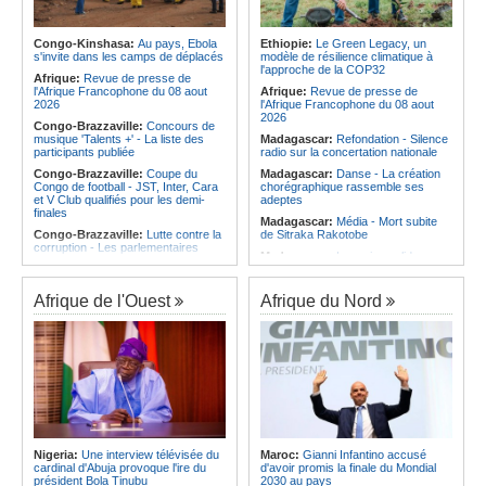
Afrique:
Les statistiques clés avant
Angola:
Le pays totalise six
le quart de finale entre la Côte
médailles au Championnat du
d'Ivoire et l'Algérie
monde de ju-jitsu
Congo-Kinshasa:
Au pays, Ebola
Ethiopie:
Le Green Legacy, un
Afrique:
Le Maroc et l'Afrique du
s'invite dans les camps de déplacés
modèle de résilience climatique à
Angola:
Le pays a achevé 89 % du
Sud se retrouvent quatre ans après
l'approche de la COP32
déminage des 911 zones minées
Afrique:
Revue de presse de
la finale
l'Afrique Francophone du 08 aout
Afrique:
Revue de presse de
Afrique:
Côte d'Ivoire - Algérie, un
2026
l'Afrique Francophone du 08 aout
duel de contrastes
2026
Congo-Brazzaville:
Concours de
musique 'Talents +' - La liste des
Madagascar:
Refondation - Silence
participants publiée
radio sur la concertation nationale
Congo-Brazzaville:
Coupe du
Madagascar:
Danse - La création
Congo de football - JST, Inter, Cara
chorégraphique rassemble ses
et V Club qualifiés pour les demi-
adeptes
finales
Madagascar:
Média - Mort subite
Congo-Brazzaville:
Lutte contre la
de Sitraka Rakotobe
corruption - Les parlementaires
Madagascar:
Les reins solides
sensibilisés
Madagascar:
Vol à la tire - Un
Congo-Brazzaville:
Santé publique
groupe de six femmes se retrouve
- Ollombo réceptionne son hôpital de
Afrique de l'Ouest
Afrique du Nord
en prison
référence
Madagascar:
Athlétisme - 100
Congo-Brazzaville:
Lutte contre
mètres - Junior Tsiravay et Zo
les épidémies - Les employés de la
Rakotonary co-champions
maison de retraite Kambissi en
formation
Madagascar:
Hasina
Rakotondramiara, Président du
Congo-Brazzaville:
Distinction -
Rouge - « Aucun retour
Darrel Ornelle Elion Assiana promue
d'investissement pour les petits
maître-assistant Cames
clubs »
Afrique:
Naomi Eto (Cameroun) - «
Madagascar:
Agroalimentaire - Les
Face au Nigeria, nous donnerons
Nigeria:
Une interview télévisée du
Maroc:
Gianni Infantino accusé
boissons locales conquièrent le
tout sur le terrain. »
cardinal d'Abuja provoque l'ire du
d'avoir promis la finale du Mondial
marché
président Bola Tinubu
2030 au pays
Cameroun:
Ngoh Ngoh, l'homme