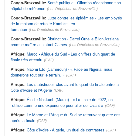
Congo-Brazzaville:
Santé publique - Ollombo réceptionne son
hôpital de référence
(Les Dépêches de Brazzaville)
Congo-Brazzaville:
Lutte contre les épidémies - Les employés
de la maison de retraite Kambissi en
formation
(Les Dépêches de Brazzaville)
Congo-Brazzaville:
Distinction - Darrel Ornelle Elion Assiana
promue maître-assistant Cames
(Les Dépêches de Brazzaville)
Afrique:
Maroc - Afrique du Sud - Les chiffres d'un quart de
finale très attendu
(CAF)
Afrique:
Naomi Eto (Cameroun) - « Face au Nigeria, nous
donnerons tout sur le terrain. »
(CAF)
Afrique:
Les statistiques clés avant le quart de finale entre la
Côte d'Ivoire et l'Algérie
(CAF)
Afrique:
Élodie Nakkach (Maroc) - « La finale de 2022, on
l'utilise comme une expérience pour aller de l'avant »
(CAF)
Afrique:
Le Maroc et l'Afrique du Sud se retrouvent quatre ans
après la finale
(CAF)
Afrique:
Côte d'Ivoire - Algérie, un duel de contrastes
(CAF)