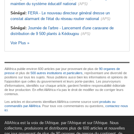
maintien du système éducatif national
(APS)
Sénégal:
FERA - Le nouveau directeur général dresse un
constat alarmant de l'état du réseau routier national
(APS)
Sénégal:
Journée de l'arbre - Lancement d'une caravane de
distribution de 9 500 plants à Kédougou
(APS)
Voir Plus »
AllAfrica publie environ 600 articles par jour provenant de plus de
90 organes de
presse
et plus de
500 autres institutions et particuliers
, représentant une diversité de
positions sur tous les sujets. Nous publions aussi bien les informations et opinions de
l'opposition que celles du gouvernement et leurs porte-paroles. Les pourvoyeurs
d'informations, identifiés sur chaque article, gardent l'entière responsabilité éditoriale
de leur production. En effet AllAfrica n'a pas le droit de modifier ou de corriger leurs
contenus.
Les articles et documents identifiant AllAfrica comme source sont
produits ou
commandés par AllAfrica
. Pour tous vos commentaires ou questions,
contactez-nous
ici
.
AllAfrica est la voix de l'Afrique. par l'Afrique et sur l'Afrique. Nous
collectons, produisons et distribuons plus de 600 articles et nouvelles
par jour provenant de plus de 90 organes de presse du continent, de