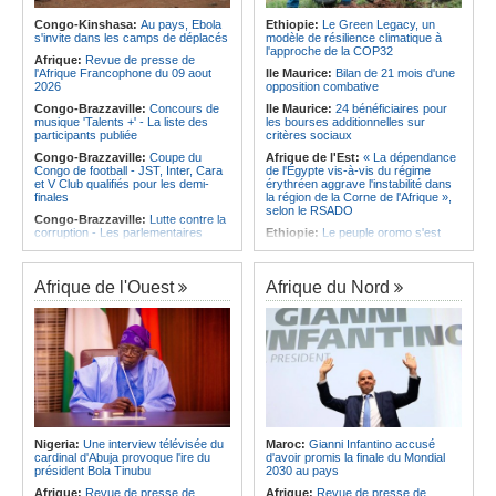
qualifie pour la finale de la Coupe de
d'Ivoire et l'Algérie
l'Amitié
Congo-Kinshasa:
Au pays, Ebola
Ethiopie:
Le Green Legacy, un
Afrique:
Le Maroc et l'Afrique du
s'invite dans les camps de déplacés
modèle de résilience climatique à
Angola:
Le MAT organise la
Sud se retrouvent quatre ans après
l'approche de la COP32
troisième édition de la Semaine du
Afrique:
Revue de presse de
la finale
développement local à Namibe
l'Afrique Francophone du 09 aout
Ile Maurice:
Bilan de 21 mois d'une
Afrique:
Côte d'Ivoire - Algérie, un
2026
opposition combative
duel de contrastes
Congo-Brazzaville:
Concours de
Ile Maurice:
24 bénéficiaires pour
musique 'Talents +' - La liste des
les bourses additionnelles sur
participants publiée
critères sociaux
Congo-Brazzaville:
Coupe du
Afrique de l'Est:
« La dépendance
Congo de football - JST, Inter, Cara
de l'Égypte vis-à-vis du régime
et V Club qualifiés pour les demi-
érythréen aggrave l'instabilité dans
finales
la région de la Corne de l'Afrique »,
selon le RSADO
Congo-Brazzaville:
Lutte contre la
corruption - Les parlementaires
Ethiopie:
Le peuple oromo s'est
sensibilisés
historiquement opposé à des
systèmes administratifs défaillants
Congo-Brazzaville:
Santé publique
- Ollombo réceptionne son hôpital de
Ethiopie:
« Le renforcement des
Afrique de l'Ouest
Afrique du Nord
référence
capacités de l'armée de l'air
éthiopienne consolide la dissuasion
Congo-Brazzaville:
Lutte contre
nationale », déclare le commandant
les épidémies - Les employés de la
en second
maison de retraite Kambissi en
formation
Afrique de l'Est:
« Les dirigeants
érythréens font obstacle à la stabilité
Congo-Brazzaville:
Distinction -
et au développement de la région »,
Darrel Ornelle Elion Assiana promue
selon un professeur de l'université
maître-assistant Cames
d'Uppsala
Afrique:
Naomi Eto (Cameroun) - «
Ile Maurice:
Dharam Gokhool -
Face au Nigeria, nous donnerons
Nigeria:
Une interview télévisée du
Maroc:
Gianni Infantino accusé
«Kan mo vinn prezidan mo pa okip
tout sur le terrain. »
cardinal d'Abuja provoque l'ire du
d'avoir promis la finale du Mondial
mo sekirite»
président Bola Tinubu
2030 au pays
Cameroun:
Ngoh Ngoh, l'homme
Ile Maurice:
Chetan Baboolall - Le
qui signe à la place de Biya
Afrique:
Revue de presse de
Afrique:
Revue de presse de
discret de Bel-Air face au vacarme