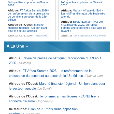
l'Afrique Francophone du 09 aout
l'Afrique Francophone du 09 aout
de Port-Louis
2026
2026
Ile Maurice:
Infections respiratoires
Afrique:
FT Africa Summit 2026 -
Afrique:
Maroc - Afrique du Sud -
- Moins de cas, mais les virus
Le renforcement de la croissance
Les chiffres d'un quart de finale très
circulent toujours
du continent au coeur de la 13e
attendu
édition
Afrique:
Élodie Nakkach (Maroc) -
Afrique de l'Ouest:
Marché
« La finale de 2022, on l'utilise
financier régional - Un bon plant
comme une expérience pour aller de
pour le secteur agricole
l'avant »
Afrique de l'Ouest:
Terrorisme,
Afrique:
Les statistiques clés avant
armes légères - L'ONU tire la
le quart de finale entre la Côte
sonnette d'alarme
d'Ivoire et l'Algérie
A La Une
Sénégal:
FERA - La DG sortante
Afrique:
Le Maroc et l'Afrique du
revendique un redressement
Sud se retrouvent quatre ans après
financier du fonds
la finale
Afrique:
Revue de presse de l'Afrique Francophone du 09 aout
Sénégal:
Affaire d'actes contre
Afrique:
Côte d'Ivoire - Algérie, un
nature - Le procureur du TGI de
duel de contrastes
2026
(allAfrica)
Pikine-Guédiawaye interjette appel
Afrique:
AfroBasket U18 - Le
de l'ordonnance de non-lieu partiel et
Sénégal bat la Tunisie et prend le
de renvoi de plusieurs prévenus
Afrique:
FT Africa Summit 2026 - Le renforcement de la
quart
croissance du continent au coeur de la 13e édition
Sénégal:
FERA - Priorité à
(Fratmat.info)
Tunisie:
Enseignement supérieur -
l'économie de la préservation,
Le pays lance son premier master
Cheikh Dieng décline sa vision
Afrique de l'Ouest:
Marché financier régional - Un bon plant pour
interconnecté « One Health »
Sénégal:
Cheikh Dieng définit ses
le secteur agricole
(Le Soleil)
Tunisie:
La CCI de Tunis lance le
axes prioritaires pour restructurer le
pôle « SPEEDUP » pour propulser
Fonds d'entretien routier autonome
les startups à l'international
Afrique de l'Ouest:
Terrorisme, armes légères - L'ONU tire la
Afrique:
JIFA 2026 à Dakar - La
sonnette d'alarme
commémoration de l'héritage des
(Togonews)
pionnières du mouvement féminin
africain à l'honneur (ministre)
Ile Maurice:
Bilan de 21 mois d'une opposition
combative