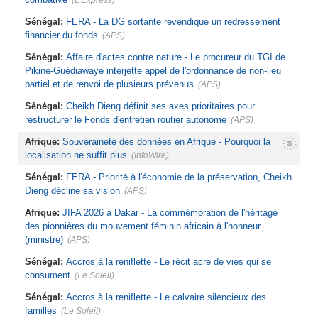
(L'Express)
Sénégal:
FERA - La DG sortante revendique un redressement
financier du fonds
(APS)
Sénégal:
Affaire d'actes contre nature - Le procureur du TGI de
Pikine-Guédiawaye interjette appel de l'ordonnance de non-lieu
partiel et de renvoi de plusieurs prévenus
(APS)
Sénégal:
Cheikh Dieng définit ses axes prioritaires pour
restructurer le Fonds d'entretien routier autonome
(APS)
Afrique:
Souveraineté des données en Afrique - Pourquoi la
localisation ne suffit plus
(InfoWire)
Sénégal:
FERA - Priorité à l'économie de la préservation, Cheikh
Dieng décline sa vision
(APS)
Afrique:
JIFA 2026 à Dakar - La commémoration de l'héritage
des pionnières du mouvement féminin africain à l'honneur
(ministre)
(APS)
Sénégal:
Accros à la reniflette - Le récit acre de vies qui se
consument
(Le Soleil)
Sénégal:
Accros à la reniflette - Le calvaire silencieux des
familles
(Le Soleil)