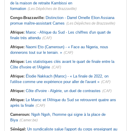
de la maison de retraite Kambissi en
formation
(Les Dépêches de Brazzaville)
Congo-Brazzaville:
Distinction - Darrel Ornelle Elion Assiana
promue maître-assistant Cames
(Les Dépêches de Brazzaville)
Afrique:
Maroc - Afrique du Sud - Les chiffres d'un quart de
finale très attendu
(CAF)
Afrique:
Naomi Eto (Cameroun) - « Face au Nigeria, nous
donnerons tout sur le terrain. »
(CAF)
Afrique:
Les statistiques clés avant le quart de finale entre la
Côte d'Ivoire et l'Algérie
(CAF)
Afrique:
Élodie Nakkach (Maroc) - « La finale de 2022, on
l'utilise comme une expérience pour aller de l'avant »
(CAF)
Afrique:
Côte d'Ivoire - Algérie, un duel de contrastes
(CAF)
Afrique:
Le Maroc et l'Afrique du Sud se retrouvent quatre ans
après la finale
(CAF)
Cameroun:
Ngoh Ngoh, l'homme qui signe à la place de
Biya
(Camer.be)
Sénégal:
Un syndicaliste salue l'apport du corps enseignant au