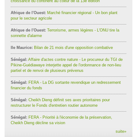
croissance du continent au coeur de la 13e édition
Afrique de l'Ouest:
Marché financier régional - Un bon plant
pour le secteur agricole
Afrique de l'Ouest:
Terrorisme, armes légères - L'ONU tire la
sonnette d'alarme
Ile Maurice:
Bilan de 21 mois d'une opposition combative
Sénégal:
Affaire d'actes contre nature - Le procureur du TGI de
Pikine-Guédiawaye interjette appel de l'ordonnance de non-lieu
partiel et de renvoi de plusieurs prévenus
Sénégal:
FERA - La DG sortante revendique un redressement
financier du fonds
Sénégal:
Cheikh Dieng définit ses axes prioritaires pour
restructurer le Fonds d'entretien routier autonome
Sénégal:
FERA - Priorité à l'économie de la préservation,
Cheikh Dieng décline sa vision
suite
»