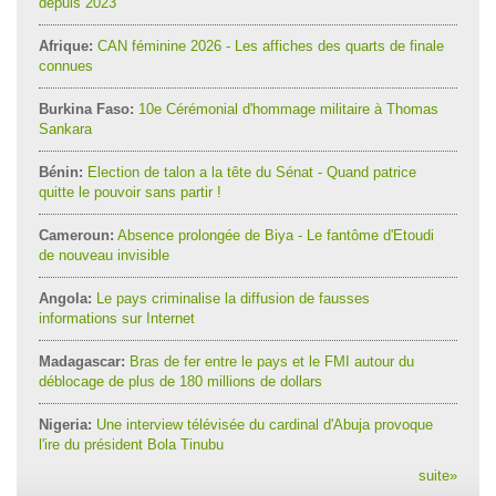
depuis 2023
Afrique:
CAN féminine 2026 - Les affiches des quarts de finale
connues
Burkina Faso:
10e Cérémonial d'hommage militaire à Thomas
Sankara
Bénin:
Election de talon a la tête du Sénat - Quand patrice
quitte le pouvoir sans partir !
Cameroun:
Absence prolongée de Biya - Le fantôme d'Etoudi
de nouveau invisible
Angola:
Le pays criminalise la diffusion de fausses
informations sur Internet
Madagascar:
Bras de fer entre le pays et le FMI autour du
déblocage de plus de 180 millions de dollars
Nigeria:
Une interview télévisée du cardinal d'Abuja provoque
l'ire du président Bola Tinubu
suite
»