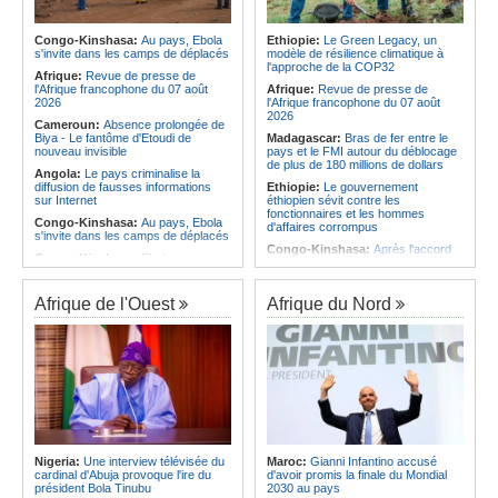
Infantino marquera-t-il le but de son
corrige le Kabuscorp en match de
maintien ?
préparation
Afrique:
Partenariat Afrique-Monde
Congo-Kinshasa:
Au pays, Ebola
Ethiopie:
Le Green Legacy, un
Angola:
Des experts prélèvent des
arabe - Des mesures adoptées pour
s'invite dans les camps de déplacés
modèle de résilience climatique à
échantillons pour identifier les
relancer la coopération
l'approche de la COP32
victimes de l'accident de Cuanza-
Afrique:
Revue de presse de
Afrique:
Enjeux sur l'eau potable en
Sul
l'Afrique francophone du 07 août
Afrique:
Revue de presse de
Afrique - Le Prof Jacques Djoli
2026
l'Afrique francophone du 07 août
préconise un changement de vision
2026
Cameroun:
Absence prolongée de
Biya - Le fantôme d'Etoudi de
Madagascar:
Bras de fer entre le
nouveau invisible
pays et le FMI autour du déblocage
de plus de 180 millions de dollars
Angola:
Le pays criminalise la
diffusion de fausses informations
Ethiopie:
Le gouvernement
sur Internet
éthiopien sévit contre les
fonctionnaires et les hommes
Congo-Kinshasa:
Au pays, Ebola
d'affaires corrompus
s'invite dans les camps de déplacés
Congo-Kinshasa:
Après l'accord
Congo-Kinshasa:
Ebola au pays -
avec une branche des FDLR, les
Africa CDC mise sur les
zones d'ombre persistent
communautés
Sud-Soudan:
Le pays à la croisée
Afrique de l'Ouest
Afrique du Nord
Afrique Centrale:
L'explosion de la
des chemins, alerte l'ONU
demande de viande de brousse
extermine la faune sauvage
Rwanda:
Rome et Kigali discutent
d'une possible externalisation au
Congo-Kinshasa:
Après l'accord
pays des procédures d'asile à
avec une branche des FDLR, les
destination de l'Italie
zones d'ombre persistent
Somalie:
Le camp de Galkayo
Centrafrique:
Un gendarme détenu
frappé par une violente attaque des
par le groupe armé AAKG retrouve
Forces du Puntland
la liberté
Soudan:
La guerre contre les
Rwanda:
Rome et Kigali discutent
houthistes du Yémen peut-elle
Nigeria:
Une interview télévisée du
Maroc:
Gianni Infantino accusé
d'une possible externalisation au
détourner Riyad du pays ?
cardinal d'Abuja provoque l'ire du
d'avoir promis la finale du Mondial
pays des procédures d'asile à
président Bola Tinubu
2030 au pays
destination de l'Italie
Sud-Soudan:
Le long voyage des