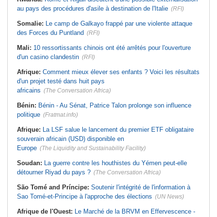
au pays des procédures d'asile à destination de l'Italie
(RFI)
Somalie:
Le camp de Galkayo frappé par une violente attaque
des Forces du Puntland
(RFI)
Mali:
10 ressortissants chinois ont été arrêtés pour l'ouverture
d'un casino clandestin
(RFI)
Afrique:
Comment mieux élever ses enfants ? Voici les résultats
d'un projet testé dans huit pays
africains
(The Conversation Africa)
Bénin:
Bénin - Au Sénat, Patrice Talon prolonge son influence
politique
(Fratmat.info)
Afrique:
La LSF salue le lancement du premier ETF obligataire
souverain africain (USD) disponible en
Europe
(The Liquidity and Sustainability Facility)
Soudan:
La guerre contre les houthistes du Yémen peut-elle
détourner Riyad du pays ?
(The Conversation Africa)
São Tomé and Príncipe:
Soutenir l'intégrité de l'information à
Sao Tomé-et-Principe à l'approche des élections
(UN News)
Afrique de l'Ouest:
Le Marché de la BRVM en Effervescence -