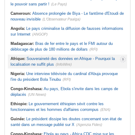
le pouvoir sans partir !
(Le Pays)
Cameroun:
Absence prolongée de Biya - Le fantôme d'Etoudi de
nouveau invisible
(L'Observateur Paalga)
Angola:
Le pays criminalise la diffusion de fausses informations
sur Internet
(ANGOP)
Madagascar:
Bras de fer entre le pays et le FMI autour du
déblocage de plus de 180 millions de dollars
(RFI)
Afrique:
Souveraineté des données en Afrique - Pourquoi la
localisation ne suffit plus
(InfoWire)
Nigeria:
Une interview télévisée du cardinal d'Abuja provoque
l'ire du président Bola Tinubu
(RFI)
Congo-Kinshasa:
Au pays, Ebola s'invite dans les camps de
déplacés
(UN News)
Ethiopie:
Le gouvernement éthiopien sévit contre les
fonctionnaires et les hommes d'affaires corrompus
(ENA)
Guinée:
Le président dissipe les doutes concernant son état de
santé dans un message publié sur X
(Agenzia Fides)
Congo-Kinshasa:
Ebola au pays - Africa CDC mise sur les