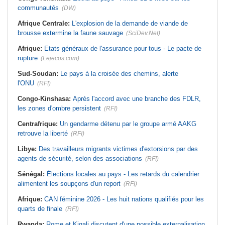
communautés
(DW)
Afrique Centrale:
L'explosion de la demande de viande de
brousse extermine la faune sauvage
(SciDev.Net)
Afrique:
Etats généraux de l'assurance pour tous - Le pacte de
rupture
(Lejecos.com)
Sud-Soudan:
Le pays à la croisée des chemins, alerte
l'ONU
(RFI)
Congo-Kinshasa:
Après l'accord avec une branche des FDLR,
les zones d'ombre persistent
(RFI)
Centrafrique:
Un gendarme détenu par le groupe armé AAKG
retrouve la liberté
(RFI)
Libye:
Des travailleurs migrants victimes d'extorsions par des
agents de sécurité, selon des associations
(RFI)
Sénégal:
Élections locales au pays - Les retards du calendrier
alimentent les soupçons d'un report
(RFI)
Afrique:
CAN féminine 2026 - Les huit nations qualifiés pour les
quarts de finale
(RFI)
Rwanda:
Rome et Kigali discutent d'une possible externalisation