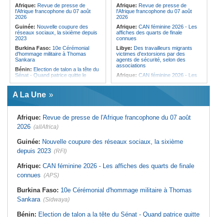
femmes pour accéder aux soins de
Afrique:
Revue de presse de
Afrique:
Revue de presse de
santé
l'Afrique francophone du 07 août
l'Afrique francophone du 07 août
2026
2026
Guinée:
Nouvelle coupure des
Afrique:
CAN féminine 2026 - Les
réseaux sociaux, la sixième depuis
affiches des quarts de finale
2023
connues
Burkina Faso:
10e Cérémonial
Libye:
Des travailleurs migrants
d'hommage militaire à Thomas
victimes d'extorsions par des
Sankara
agents de sécurité, selon des
associations
Bénin:
Election de talon a la tête du
Sénat - Quand patrice quitte le
Afrique:
CAN féminine 2026 - Les
pouvoir sans partir !
huit nations qualifiés pour les quarts
de finale
Cameroun:
Absence prolongée de
A La Une
Biya - Le fantôme d'Etoudi de
Afrique:
Promesse de la finale de la
nouveau invisible
Coupe du Monde 2030 au Maroc -
Infantino marquera-t-il le but de son
Nigeria:
Une interview télévisée du
maintien ?
Afrique:
Revue de presse de l'Afrique francophone du 07 août
cardinal d'Abuja provoque l'ire du
président Bola Tinubu
Afrique:
Partenariat Afrique-Monde
2026
(allAfrica)
arabe - Des mesures adoptées pour
Guinée:
Le président dissipe les
relancer la coopération
doutes concernant son état de
Guinée:
Nouvelle coupure des réseaux sociaux, la sixième
santé dans un message publié sur X
Afrique du Nord:
Télécoms - Le
depuis 2023
(RFI)
Groupe Maroc Telecom annonce
Afrique:
Etats généraux de
une baisse de 40% de son résultat
l'assurance pour tous - Le pacte de
net consolidé au premier semestre
Afrique:
CAN féminine 2026 - Les affiches des quarts de finale
rupture
2026
connues
(APS)
Sénégal:
Élections locales au pays
Tunisie:
Mouled 2026 - Voici la date
- Les retards du calendrier
prévue selon les calculs
alimentent les soupçons d'un report
Burkina Faso:
10e Cérémonial d'hommage militaire à Thomas
astronomiques
Sankara
(Sidwaya)
Tunisie:
Hydrogène vert - La pays
peut-il transformer son potentiel en
milliards de dollars ?
Bénin:
Election de talon a la tête du Sénat - Quand patrice quitte