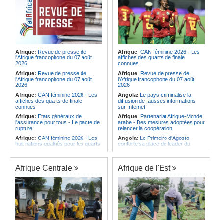
Afrique:
Revue de presse de
Afrique:
CAN féminine 2026 - Les
l'Afrique francophone du 07 août
affiches des quarts de finale
2026
connues
Afrique:
Revue de presse de
Afrique:
Revue de presse de
l'Afrique francophone du 07 août
l'Afrique francophone du 07 août
2026
2026
Afrique:
CAN féminine 2026 - Les
Angola:
Le pays criminalise la
affiches des quarts de finale
diffusion de fausses informations
connues
sur Internet
Afrique:
Etats généraux de
Afrique:
Partenariat Afrique-Monde
l'assurance pour tous - Le pacte de
arabe - Des mesures adoptées pour
rupture
relancer la coopération
Afrique:
CAN féminine 2026 - Les
Angola:
Le Primeiro d'Agosto
huit nations qualifiés pour les quarts
conforte sa place de leader du
de finale
Championnat national féminin
Afrique:
Comment mieux élever
Angola:
Le ministre des
ses enfants ? Voici les résultats d'un
Ressources minérales reconnaît
Afrique Centrale
Afrique de l'Est
projet testé dans huit pays africains
une pénurie de carburants au pays
Afrique:
La LSF salue le lancement
Angola:
Boxe - Elder Liduema se
du premier ETF obligataire
qualifie pour les quarts de finale
souverain africain (USD) disponible
Angola:
Handball - Le pays s'incline
en Europe
face à la Guinée dans les matches
Afrique:
Promesse de la finale de la
de classement
Coupe du Monde 2030 au Maroc -
Angola:
Football - L'Interclube