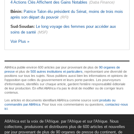
4 Actions Clés Affichent des Gains Notables
(Daba Finance)
Bénin:
Patrice Talon élu président du Sénat, moins de trois mois
après son départ du pouvoir
(RFI)
Sud-Soudan:
Le long voyage des femmes pour accéder aux
soins de santé
(MSF)
Voir Plus »
AllAfrica publie environ 600 articles par jour provenant de plus de
90 organes de
presse
et plus de
500 autres institutions et particuliers
, représentant une diversité de
positions sur tous les sujets. Nous publions aussi bien les informations et opinions de
l'opposition que celles du gouvernement et leurs porte-paroles. Les pourvoyeurs
d'informations, identifiés sur chaque article, gardent l'entière responsabilité éditoriale
de leur production. En effet AllAfrica n'a pas le droit de modifier ou de corriger leurs
contenus.
Les articles et documents identifiant AllAfrica comme source sont
produits ou
commandés par AllAfrica
. Pour tous vos commentaires ou questions,
contactez-nous
ici
.
AllAfrica est la voix de l'Afrique. par l'Afrique et sur l'Afrique. Nous
collectons, produisons et distribuons plus de 600 articles et nouvelles
par jour provenant de plus de 90 organes de presse du continent, de