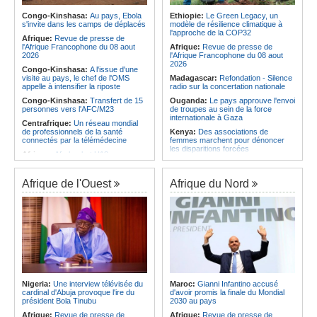
Afrique:
CAN Féminine 2026 -
les services rendus à la Patrie
Priscille Kreto, la sérénité avant le
Congo-Kinshasa:
Au pays, Ebola
Ethiopie:
Le Green Legacy, un
Angola:
Le président de
grand rendez-vous face à l'Algérie
s'invite dans les camps de déplacés
modèle de résilience climatique à
l'Assemblée nationale en mission
l'approche de la COP32
Afrique:
Le roman-photo de la
d'évaluation de l'activité
Afrique:
Revue de presse de
phase de groupes de la
parlementaire de Lunda-Sul
l'Afrique Francophone du 08 aout
Afrique:
Revue de presse de
TotalEnergies CAF Coupe d'Afrique
2026
l'Afrique Francophone du 08 aout
Féminine, Maroc 2026
2026
Congo-Kinshasa:
A l'issue d'une
visite au pays, le chef de l'OMS
Madagascar:
Refondation - Silence
appelle à intensifier la riposte
radio sur la concertation nationale
Congo-Kinshasa:
Transfert de 15
Ouganda:
Le pays approuve l'envoi
personnes vers l'AFC/M23
de troupes au sein de la force
internationale à Gaza
Centrafrique:
Un réseau mondial
de professionnels de la santé
Kenya:
Des associations de
connectés par la télémédecine
femmes marchent pour dénoncer
les disparitions forcées
Afrique:
Afrobasket U18 -
Madagascar valide son ticket pour
Afrique:
La CEA renforce les
les quarts
capacités des parlementaires de
l'Afrique de l'Est
Afrique de l'Ouest
Afrique du Nord
Congo-Brazzaville:
Assainissement et développement
Madagascar:
Danse - La création
local - Les Nations unies réitèrent
chorégraphique rassemble ses
leur soutien au pays
adeptes
Angola:
Le pays a achevé 89 % du
Madagascar:
Média - Mort subite
déminage des 911 zones minées
de Sitraka Rakotobe
Angola:
Des élèves angolais
Madagascar:
Les reins solides
remportent plus de 50 médailles aux
Madagascar:
Vol à la tire - Un
Olympiades de mathématiques en
groupe de six femmes se retrouve
Angleterre
en prison
Nigeria:
Une interview télévisée du
Maroc:
Gianni Infantino accusé
Angola:
Petro qualifié pour les
cardinal d'Abuja provoque l'ire du
d'avoir promis la finale du Mondial
demi-finales du championnat
président Bola Tinubu
2030 au pays
national féminin
Afrique:
Revue de presse de
Afrique:
Revue de presse de