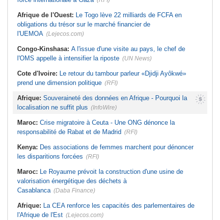
(RFI)
Afrique de l'Ouest:
Le Togo lève 22 milliards de FCFA en
obligations du trésor sur le marché financier de
l'UEMOA
(Lejecos.com)
Congo-Kinshasa:
A l'issue d'une visite au pays, le chef de
l'OMS appelle à intensifier la riposte
(UN News)
Cote d'Ivoire:
Le retour du tambour parleur «Djidji Ayôkwé»
prend une dimension politique
(RFI)
Afrique:
Souveraineté des données en Afrique - Pourquoi la
localisation ne suffit plus
(InfoWire)
Maroc:
Crise migratoire à Ceuta - Une ONG dénonce la
responsabilité de Rabat et de Madrid
(RFI)
Kenya:
Des associations de femmes marchent pour dénoncer
les disparitions forcées
(RFI)
Maroc:
Le Royaume prévoit la construction d'une usine de
valorisation énergétique des déchets à
Casablanca
(Daba Finance)
Afrique:
La CEA renforce les capacités des parlementaires de
l'Afrique de l'Est
(Lejecos.com)