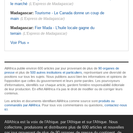
le marché
(L'Express de Madagascar)
Madagascar:
Tourisme - Le Canada donne un coup de
main
(L'Express de Madagascar)
Madagascar:
Fier Mada - L'huile locale gagne du
terrain
(L'Express de Madagascar)
Voir Plus »
AllAfrica publie environ 600 articles par jour provenant de plus de
90 organes de
presse
et plus de
500 autres institutions et particuliers
, représentant une diversité de
positions sur tous les sujets. Nous publions aussi bien les informations et opinions de
l'opposition que celles du gouvernement et leurs porte-paroles. Les pourvoyeurs
d'informations, identifiés sur chaque article, gardent l'entière responsabilité éditoriale
de leur production. En effet AllAfrica n'a pas le droit de modifier ou de corriger leurs
contenus.
Les articles et documents identifiant AllAfrica comme source sont
produits ou
commandés par AllAfrica
. Pour tous vos commentaires ou questions,
contactez-nous
ici
.
AllAfrica est la voix de l'Afrique. par l'Afrique et sur l'Afrique. Nous
collectons, produisons et distribuons plus de 600 articles et nouvelles
par jour provenant de plus de 90 organes de presse du continent, de