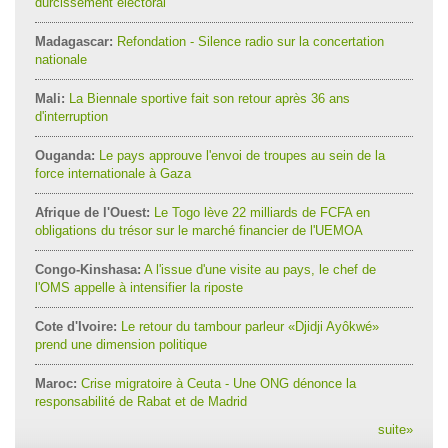
durcissement électoral
Madagascar:
Refondation - Silence radio sur la concertation
nationale
Mali:
La Biennale sportive fait son retour après 36 ans
d'interruption
Ouganda:
Le pays approuve l'envoi de troupes au sein de la
force internationale à Gaza
Afrique de l'Ouest:
Le Togo lève 22 milliards de FCFA en
obligations du trésor sur le marché financier de l'UEMOA
Congo-Kinshasa:
A l'issue d'une visite au pays, le chef de
l'OMS appelle à intensifier la riposte
Cote d'Ivoire:
Le retour du tambour parleur «Djidji Ayôkwé»
prend une dimension politique
Maroc:
Crise migratoire à Ceuta - Une ONG dénonce la
responsabilité de Rabat et de Madrid
suite
»