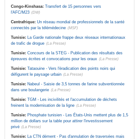
Congo-Kinshasa:
Transfert de 15 personnes vers
l'AFC/M23
(DW)
Centrafrique:
Un réseau mondial de professionnels de la santé
connectés par la télémédecine
(MSF)
Tunisie:
La Garde nationale frappe deux réseaux internationaux
de trafic de drogue
(La Presse)
Tunisie:
Concours de la STEG - Publication des résultats des
épreuves écrites et convocations pour les oraux
(La Presse)
Tunisie:
Tataouine - Vers l'éradication des points noirs qui
défigurent le paysage urbain
(La Presse)
Tunisie:
Nabeul - Saisie de 3,5 tonnes de farine subventionnée
dans une boulangerie
(La Presse)
Tunisie:
TGM - Les incivilités et l'accumulation de déchets
freinent la modernisation de la ligne
(La Presse)
Tunisie:
Phosphate tunisien - Les États-Unis mettent plus de 1,5
million de dollars sur la table pour attirer l'investissement
privé
(La Presse)
Tunisie:
La CTN dément - Pas d'annulation de traversées mais