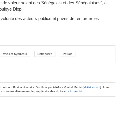
ne de valeur soient des Sénégalais et des Sénégalaises", a
oulèye Diop.
 volonté des acteurs publics et privés de renforcer les
.
Travail et Syndicats
Entreprises
Pétrole
on et de diffusion réservés. Distribué par AllAfrica Global Media (
allAfrica.com
). Pour
 contactez directement le propriétaire des droits en
cliquant ici
.