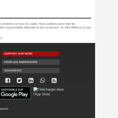
e positions sur tous les sujets. Nous publions aussi bien les
re responsabilité éditoriale de leur production. En effet AllAfrica n'a pas
ci
.
SUPPORT OUR WORK
POUR LES ANNONCEURS
SOUSCRIVEZ
ouvrir