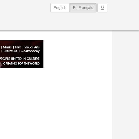
(current)
Mon Compte
English
En Français