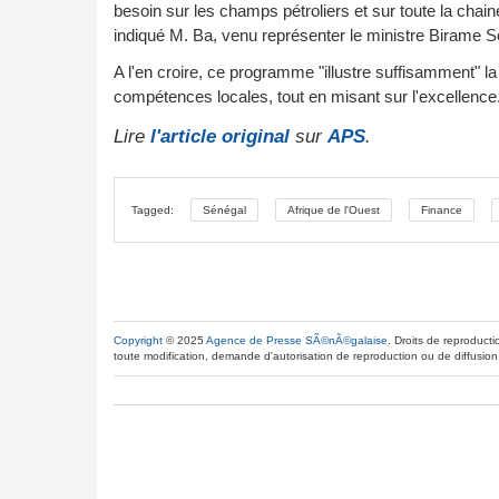
besoin sur les champs pétroliers et sur toute la chai
indiqué M. Ba, venu représenter le ministre Birame S
A l'en croire, ce programme "illustre suffisamment" la
compétences locales, tout en misant sur l'excellence
Lire
l'article original
sur
APS
.
Tagged:
Sénégal
Afrique de l'Ouest
Finance
Copyright
© 2025
Agence de Presse SÃ©nÃ©galaise
. Droits de reproducti
toute modification, demande d'autorisation de reproduction ou de diffusion,