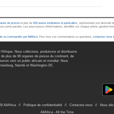
ganes de presse
et plus de
500 autres institutions et particuliers
, représentant une diversité d
rs porte-paroles. Les pourvoyeurs d'informations, identifiés sur chaque article, gardent l'entiè
its ou commandés par AllAfrica
. Pour tous vos commentaires ou questions,
contactez-nous i
ur l'Afrique. Nous collectons, produisons et distribuons
nt de plus de 90 organes de presse du continent, de
ources vers un public africain et mondial. Nous
annesburg, Nairobi et Washington DC.
6 AllAfrica
Politique de confidentialité
Contactez-nous
Nous déc
AllAfrica - All the Time