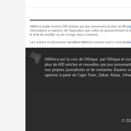
AllAfrica publie environ 600 articles par jour provenant de plus de
90 or
informations et opinions de l'opposition que celles du gouvernement et leu
le droit de modifier ou de corriger leurs contenus.
Les articles et documents identifiant AllAfrica comme source sont
produ
AllAfrica est la voix de l'Afrique. par l'Afrique et s
plus de 600 articles et nouvelles par jour provena
nos propres journalistes et de centaines d'autres s
opérons à partir de Cape Town, Dakar, Abuja, Joh
© 202